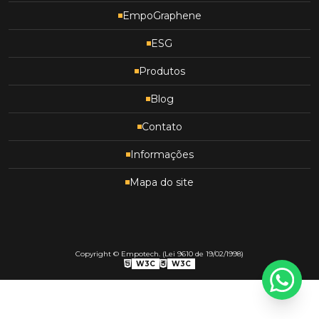
EmpoGraphene
Como Obter Segurança Na Movimentação De
Cargas?
ESG
Como Reduzir Custos De Compras Sem Perder A
Produtos
Qualidade Dos Produtos?
Blog
Comparativo De Manutenção Preventiva – Tbm
Contato
(Tempo) E Ubm (Uso)
Informações
Conheça Os Tipos De Pneus De Uma Empilhadeira
Mapa do site
Corredor Operacional: O Que É, Cálculo E Normas
De “Problema Com Empilhadeiras” Para “Clientes
Mais Satisfeitos” – Veja Como Foi A Experiência Da
Mk Logística Com A Empotech
Copyright © Empotech. (Lei 9610 de 19/02/1998)
W3C
W3C
Descubra Como A Previsão De Demanda Pode
Contribuir Para Negociações Mais Estratégicas!
Descubra Como Escolher Os Melhores Equipamentos