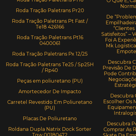
O Que É, Cá
Norma
Roda Tração Paletrans Pr20
De “Proble
Roda Tração Paletrans Pt Fast /
Empilhadeira
Te18 426166
“Clientes
Satisfeitos” –
Roda Tração Paletrans Pt16
Foi A Experi
0400061
Mk Logístic
Empote
Roda Tração Paletrans Px 12/25
Descubra 
Roda Tração Paletrans Te25 / Sp25H
Previsão De
/ Rp40
Pode Contrib
Negociaçõe
Peças em poliuretano (PU)
Estratégi
Amortecedor De Impacto
Descubra
Escolher Os 
Carretel Revestido Em Poliuretano
Equipamen
(PU)
Intralogí
Placas De Poliuretano
Descubra P
Roldana Dupla Natrix Dock Sorter
Comprar As 
Tgw 00180472
Skate Da Em