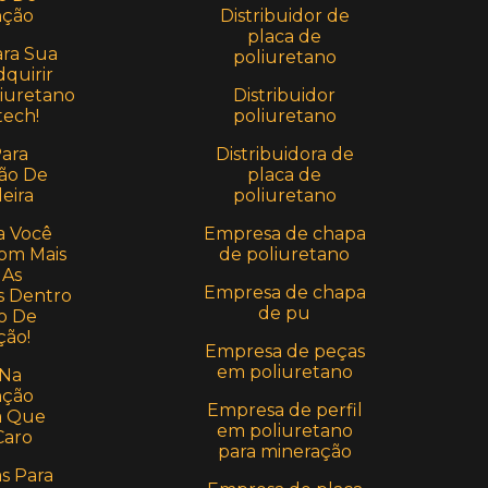
Distribuidor de
ção
placa de
ara Sua
poliuretano
quirir
Distribuidor
iuretano
poliuretano
ech!
Distribuidora de
Para
placa de
ão De
poliuretano
eira
Empresa de chapa
a Você
de poliuretano
om Mais
 As
Empresa de chapa
 Dentro
de pu
o De
ção!
Empresa de peças
em poliuretano
 Na
ção
Empresa de perfil
a Que
em poliuretano
Caro
para mineração
as Para