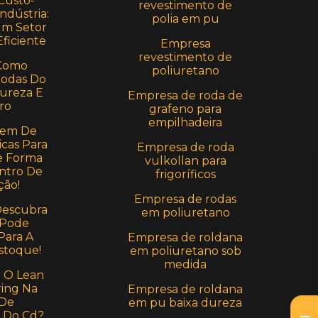
Custo-
revestimento de
ndústria:
polia em pu
Um Setor
ficiente
Empresa
revestimento de
Como
poliuretano
Rodas Do
Dureza E
Empresa de roda de
ro
grafeno para
empilhadeira
em De
icas Para
Empresa de roda
e Forma
vulkollan para
ntro De
frigoríficos
ção!
Empresa de rodas
Descubra
em poliuretano
 Pode
Para A
Empresa de roldana
stoque!
em poliuretano sob
medida
r O Lean
ing Na
Empresa de roldana
 De
em pu baixa dureza
 Do Cd?