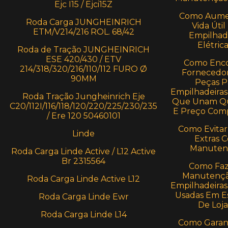
Ejc I15 / Ejci15Z
Como Aume
Roda Carga JUNGHEINRICH
Vida Útil
ETM/V214/216 ROL. 68/42
Empilhad
Elétric
Roda de Tração JUNGHEINRICH
ESE 420/430 / ETV
Como Enco
214/318/320/216/110/112 FURO Ø
Fornecedo
90MM
Peças P
Empilhadeiras 
Roda Tração Jungheinrich Eje
Que Unam Qu
C20/112I/116/118/120/220/225/230/235
E Preço Comp
/ Ere 120 50460101
Como Evitar
Linde
Extras 
Manuten
Roda Carga Linde Active / L12 Active
Br 2315564
Como Faz
Manutençã
Roda Carga Linde Active L12
Empilhadeiras 
Usadas Em E
Roda Carga Linde Ewr
De Loja
Roda Carga Linde L14
Como Garant