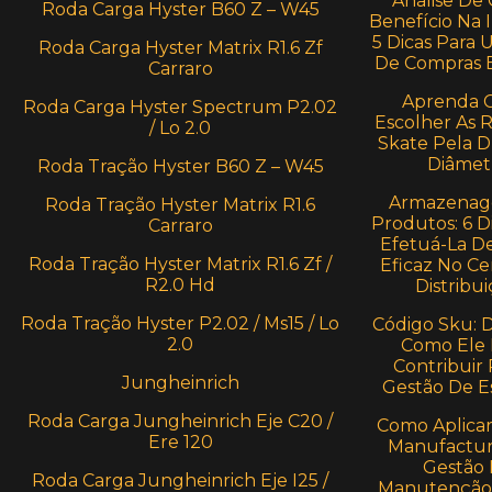
Análise De 
Roda Carga Hyster B60 Z – W45
Benefício Na I
5 Dicas Para 
Roda Carga Hyster Matrix R1.6 Zf
De Compras E
Carraro
Aprenda 
Roda Carga Hyster Spectrum P2.02
Escolher As 
/ Lo 2.0
Skate Pela 
Diâmet
Roda Tração Hyster B60 Z – W45
Armazenag
Roda Tração Hyster Matrix R1.6
Produtos: 6 D
Carraro
Efetuá-La D
Roda Tração Hyster Matrix R1.6 Zf /
Eficaz No Ce
R2.0 Hd
Distribui
Roda Tração Hyster P2.02 / Ms15 / Lo
Código Sku: 
2.0
Como Ele
Contribuir 
Jungheinrich
Gestão De E
Roda Carga Jungheinrich Eje C20 /
Como Aplica
Ere 120
Manufactur
Gestão
Roda Carga Jungheinrich Eje I25 /
Manutenção