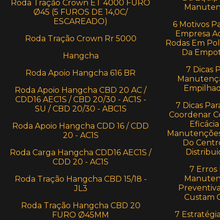
Roda Tração Crown ET 4000 FURO
Manuten
Ø45 (5 FUROS DE 14,0C/
ESCAREADO)
6 Motivos P
Empresa Ad
Roda Tração Crown Rr 5000
Rodas Em Pol
Da Empot
Hangcha
7 Dicas 
Roda Apoio Hangcha 616 BR
Manutenç
Empilhad
Roda Apoio Hangcha CBD 20 AC /
CDD16 AEC1S / CBD 20/30 - AC1S -
7 Dicas Par
SU / CBD 20/30 - ABC1S
Coordenar C
Eficácia
Roda Apoio Hangcha CDD 16 / CDD
Manutenções
20 - AC1S
Do Centr
Distribui
Roda Carga Hangcha CDD16 AEC1S /
CDD 20 - AC1S
7 Erros
Manuten
Roda Tração Hangcha CBD 15/18 -
Preventiv
JL3
Custam 
Roda Tração Hangcha CBD 20
7 Estratégi
FURO Ø45MM