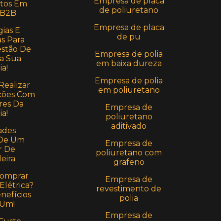
Empresa de placa
stos Em
de poliuretano
 B2B
Empresa de placa
ias E
de pu
s Para
estão De
Empresa de polia
a Sua
em baixa dureza
ia!
Empresa de polia
Realizar
em poliuretano
ções Com
res Da
Empresa de
ia!
poliuretano
aditivado
ades
 De Um
Empresa de
r De
poliuretano com
eira
grafeno
Comprar
Empresa de
Elétrica?
revestimento de
nefícios
polia
 Um!
Empresa de