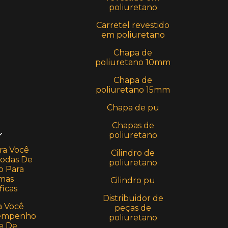
poliuretano
Carretel revestido
em poliuretano
Chapa de
poliuretano 10mm
Chapa de
poliuretano 15mm
Chapa de pu
Chapas de
poliuretano
ra Você
Cilindro de
Rodas De
poliuretano
o Para
rmas
Cilindro pu
icas
Distribuidor de
a Você
peças de
sempenho
poliuretano
e De