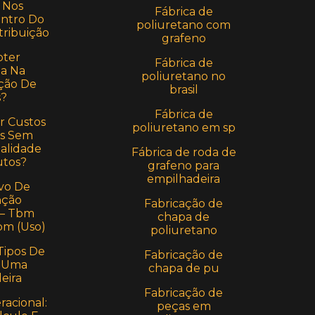
 Nos
Fábrica de
entro Do
poliuretano com
tribuição
grafeno
ter
Fábrica de
a Na
poliuretano no
ção De
brasil
s?
Fábrica de
r Custos
poliuretano em sp
s Sem
alidade
Fábrica de roda de
utos?
grafeno para
empilhadeira
vo De
ção
Fabricação de
 – Tbm
chapa de
bm (Uso)
poliuretano
Tipos De
Fabricação de
 Uma
chapa de pu
eira
Fabricação de
acional:
peças em