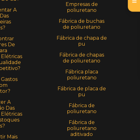
Empresas de
ntar A
poliuretano
 Das
Fábrica de buchas
eiras
de poliuretano
as?
Fábrica de chapa de
ntrar
pu
res De
ara
Fábrica de chapas
Elétricas
de poliuretano
alidade
etitivo?
Fábrica placa
poliuretano
 Gastos
Com
Fábrica de placa de
tor?
pu
er A
Fábrica de
o Das
poliuretano
Elétricas
stoques
Fábrica de
s?
poliuretano
aditivado
ir Mais