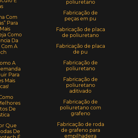
lculo E
poliuretano
s
Fabricação de
ma Com
peças em pu
s” Para
 Mais
Fabricação de placa
 Veja Como
de poliuretano
ência Da
Fabricação de placa
a Com A
de pu
ch
Fabricação de
Como A
poliuretano
 Demanda
uir Para
Fabricação de
s Mais
poliuretano
cas!
aditivado
 Como
Fabricação de
Melhores
poliuretano com
tos De
grafeno
stica
Fabricação de roda
or Que
de grafeno para
Rodas De
empilhadeira
potech É