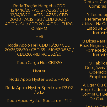
Reduzir Cu
Roda Tração Hangcha CDD
Compras
12/14/16/20 - AC1S - AZ3S / CTD
7 Tecnolog
12/14/16/20 - AC1S - AZ3S / CBD
Ferramenta
20/30 - AC1S - SU / CBD 20/30 -
Utilizar Na G
ABC1S - SU / CDD 20 - AC1S - I FURO
Estoque D
Ø 45MM
Indústr
Heli
8 Dicas Para 
Roda Apoio Heli CDD 16/20 / CBD
Boas Negocia
20/25/28/30 / CBD 35 - 510/520/530 /
Fornecedo
CBD20J-RLI ROL 52/20
Indústr
Roda Carga Heli CBD20
9 Habilid
Desejáveis
Hyster
Operado
Empilhad
Roda Apoio Hyster B60 Z – W45
Alugar Ou 
Roda Apoio Hyster Spectrum P2.02
Empilhadeira 
/ S.1.5
Confira Os Be
De Cada
Roda Apoio Hyster Spectrum P2.2