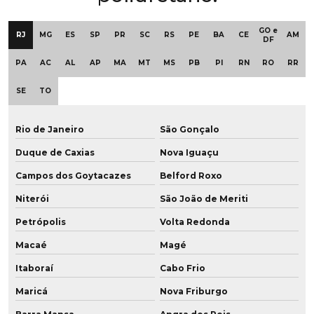
Empresa de revestimento de polia
GO e
RJ
MG
ES
SP
PR
SC
RS
PE
BA
CE
AM
Empresa de revestimento de polia em pu
DF
PA
AC
AL
AP
MA
MT
MS
PB
PI
RN
RO
RR
Empresa revestimento de poliuretano
SE
TO
Empresa de roda de grafeno para empilhadeira
Empresa de roda vulkollan para frigoríficos
Rio de Janeiro
São Gonçalo
Duque de Caxias
Nova Iguaçu
Empresa de rodas em poliuretano
Campos dos Goytacazes
Belford Roxo
Empresa de roldana em poliuretano sob medida
Niterói
São João de Meriti
Empresa de roldana em pu baixa dureza
Petrópolis
Volta Redonda
Empresas de poliuretano
Macaé
Magé
Itaboraí
Cabo Frio
Fábrica de buchas de poliuretano
Maricá
Nova Friburgo
Fábrica de chapa de pu