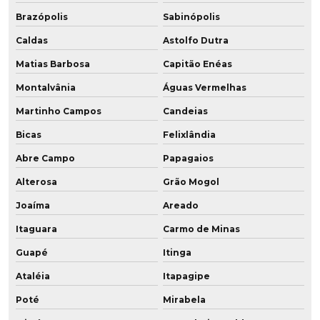
Brazópolis
Sabinópolis
Caldas
Astolfo Dutra
Matias Barbosa
Capitão Enéas
Montalvânia
Águas Vermelhas
Martinho Campos
Candeias
Bicas
Felixlândia
Abre Campo
Papagaios
Alterosa
Grão Mogol
Joaíma
Areado
Itaguara
Carmo de Minas
Guapé
Itinga
Ataléia
Itapagipe
Poté
Mirabela