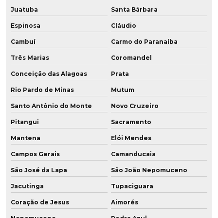
Revestimento de cilindros em pu
Juatuba
Santa Bárbara
Revestimento de polia
Espinosa
Cláudio
Revestimento de polia em pu
Cambuí
Carmo do Paranaíba
Três Marias
Coromandel
Revestimento poliuretano
Conceição das Alagoas
Prata
Revestimento de poliuretano em tubos
Rio Pardo de Minas
Mutum
Revestimento em pu
Santo Antônio do Monte
Novo Cruzeiro
Pitangui
Sacramento
Revestimento em pu para rodas
Mantena
Elói Mendes
Revestimento de rodas para empilhadeiras
Campos Gerais
Camanducaia
Revestimento de rodas em poliuretano
São José da Lapa
São João Nepomuceno
Revestimento de rodas em pu
Jacutinga
Tupaciguara
Coração de Jesus
Aimorés
Revestimento de roldana