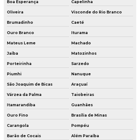
Boa Esperança
Capelinha
Polia em poliuretano
Oliveira
Visconde do Rio Branco
Poliuretano aditivado
Brumadinho
Caeté
Ouro Branco
Iturama
Poliuretano aditivado com grafeno
Mateus Leme
Machado
Poliuretano de alta performance
Jaíba
Matozinhos
Poliuretano com grafeno
Porteirinha
Sarzedo
Piumhi
Nanuque
Poliuretano resistente a altas temperaturas
São Joaquim de Bicas
Araçuaí
Pu amortecedor
Várzea da Palma
Taiobeiras
Raspador em pu
Itamarandiba
Guanhães
Recondicionamento de peças
Ouro Fino
Brasília de Minas
Carangola
Pompéu
Recondicionamento de rodas
Barão de Cocais
Além Paraíba