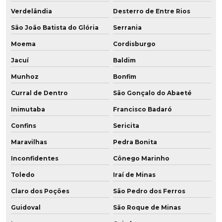
Verdelândia
Desterro de Entre Rios
São João Batista do Glória
Serrania
Moema
Cordisburgo
Jacuí
Baldim
Munhoz
Bonfim
Curral de Dentro
São Gonçalo do Abaeté
Inimutaba
Francisco Badaró
Confins
Sericita
Maravilhas
Pedra Bonita
Inconfidentes
Cônego Marinho
Toledo
Iraí de Minas
Claro dos Poções
São Pedro dos Ferros
Guidoval
São Roque de Minas