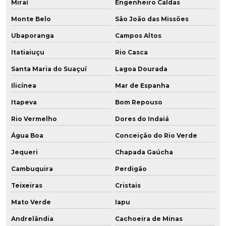
Miraí
Engenheiro Caldas
Monte Belo
São João das Missões
Ubaporanga
Campos Altos
Itatiaiuçu
Rio Casca
Santa Maria do Suaçuí
Lagoa Dourada
Ilicínea
Mar de Espanha
Itapeva
Bom Repouso
Rio Vermelho
Dores do Indaiá
Água Boa
Conceição do Rio Verde
Jequeri
Chapada Gaúcha
Cambuquira
Perdigão
Teixeiras
Cristais
Mato Verde
Iapu
Andrelândia
Cachoeira de Minas