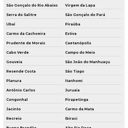
São Gonçalo do Rio Abaixo
Virgem da Lapa
Serra do Salitre
São Gonçalo do Pará
Ubaí
Piraúba
Carmo da Cachoeira
Estiva
Prudente de Morais
Caetanópolis
Cabo Verde
Campo do Meio
Gouveia
São João do Manhuaçu
Resende Costa
São Tiago
Planura
Itanhomi
Antônio Carlos
Juruaia
Congonhal
Pirapetinga
Jacinto
Carmo da Mata
Recreio
Ibiraci
Bueno Brandão
Alto Rio Doce