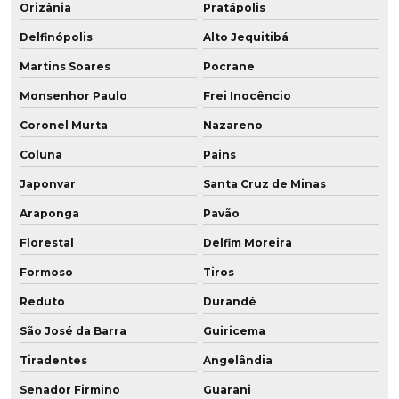
Orizânia
Pratápolis
Delfinópolis
Alto Jequitibá
Martins Soares
Pocrane
Monsenhor Paulo
Frei Inocêncio
Coronel Murta
Nazareno
Coluna
Pains
Japonvar
Santa Cruz de Minas
Araponga
Pavão
Florestal
Delfim Moreira
Formoso
Tiros
Reduto
Durandé
São José da Barra
Guiricema
Tiradentes
Angelândia
Senador Firmino
Guarani