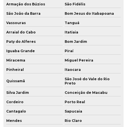
Fabricação de chapa de pu
Armação dos Búzios
São Fidélis
Fabricação de peças em poliuretano
São João da Barra
Bom Jesus do Itabapoana
Vassouras
Tanguá
Fabricação de peças em pu
Arraial do Cabo
Itatiaia
Fabricação de placa de poliuretano
Paty do Alferes
Bom Jardim
Fabricação de placa de pu
Iguaba Grande
Piraí
Fabricação de poliuretano
Miracema
Miguel Pereira
Pinheiral
Itaocara
Fabricação de poliuretano aditivado
São José do Vale do Rio
Quissamã
Fabricação de poliuretano com grafeno
Preto
Silva Jardim
Conceição de Macabu
Fabricação de roda de grafeno para empilhadeira
Cordeiro
Porto Real
Fabricante de chapa de poliuretano
Cantagalo
Sapucaia
Fabricante de chapa de pu
Mendes
Rio Claro