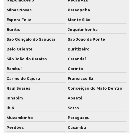
Nepomuceno
Pedra Azul
Revestimento rolos em poliuretano
Minas Novas
Paraopeba
Revestimento de tubos em poliuretano
Espera Feliz
Monte Sião
Roda para câmara fria
Buritis
Jequitinhonha
São Gonçalo do Sapucaí
São João da Ponte
Roda de grafeno para empilhadeira
Belo Oriente
Buritizeiro
Roda de grafeno para empilhadeira elétrica
São João do Paraíso
Carandaí
Roda em poliuretano para câmara fria
Bambuí
Corinto
Carmo do Cajuru
Francisco Sá
Roda em poliuretano para frigorífico
Raul Soares
Conceição do Mato Dentro
Roda vulkollan
Inhapim
Abaeté
Rodas para empilhadeiras
Ibiá
Serro
Rodas para empilhadeiras elétricas
Muzambinho
Paraguaçu
Perdões
Caxambu
Rodas para empilhadeiras fabricante