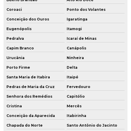
Coroaci
Ponto dos Volantes
Conceição dos Ouros
Igaratinga
Eugenópolis
Itamogi
Pedralva
Icaraí de Minas
Capim Branco
Canápolis
Urucânia
Ninheira
Porto Firme
Delta
Santa Maria de Itabira
Itaipé
Pedras de Maria da Cruz
Fervedouro
Senhora dos Remédios
Capitólio
Cristina
Mercês
Conceição da Aparecida
Itabirinha
Chapada do Norte
Santo Antônio do Jacinto