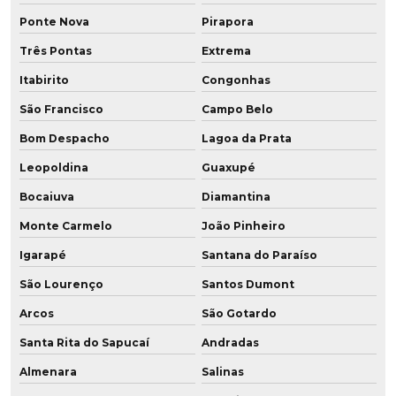
Peças técnicas em poliuretano
Ponte Nova
Pirapora
Peças técnicas em pu
Três Pontas
Extrema
Itabirito
Congonhas
Peças usinadas em pu
São Francisco
Campo Belo
Perfil para mineração
Bom Despacho
Lagoa da Prata
Placa de poliuretano
Leopoldina
Guaxupé
Bocaiuva
Diamantina
Placa de poliuretano 5mm
Monte Carmelo
João Pinheiro
Placa de poliuretano onde comprar
Igarapé
Santana do Paraíso
Placa de pu
São Lourenço
Santos Dumont
Placa de pu onde comprar
Arcos
São Gotardo
Santa Rita do Sapucaí
Andradas
Placas de poliuretano preço
Almenara
Salinas
Polia em baixa dureza