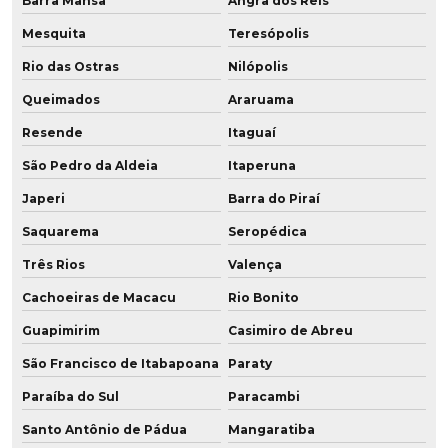
Barra Mansa
Angra dos Reis
Fábrica de chapas de poliuretano
Mesquita
Teresópolis
Rio das Ostras
Nilópolis
Fábrica placa poliuretano
Queimados
Araruama
Fábrica de placa de pu
Resende
Itaguaí
Fábrica de poliuretano
São Pedro da Aldeia
Itaperuna
Fábrica de poliuretano aditivado
Japeri
Barra do Piraí
Saquarema
Seropédica
Fábrica de poliuretano com grafeno
Três Rios
Valença
Fábrica de poliuretano no brasil
Cachoeiras de Macacu
Rio Bonito
Fábrica de poliuretano em sp
Guapimirim
Casimiro de Abreu
Fábrica de roda de grafeno para empilhadeira
São Francisco de Itabapoana
Paraty
Paraíba do Sul
Paracambi
Fabricação de chapa de poliuretano
Santo Antônio de Pádua
Mangaratiba