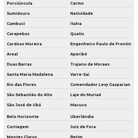
Porciúncula
Carmo
Fabricante de perfil para mineração
Sumidouro
Natividade
Fabricante de placa de poliuretano
Cambuci
Italva
Fabricante de placa de pu
Carapebus
Quatis
Fabricante de polia em baixa dureza
Cardoso Moreira
Engenheiro Paulo de Frontin
Areal
Aperibé
Fabricante de polia em poliuretano
Duas Barras
Trajano de Moraes
Fabricante de poliuretano
Santa Maria Madalena
Varre-Sai
Fabricante de poliuretano aditivado
Rio das Flores
Comendador Levy Gasparian
Fabricante de poliuretano com grafeno
São Sebastião do Alto
Laje do Muriaé
São José de Ubá
Macuco
Fabricante de pu
Belo Horizonte
Uberlândia
Fabricante de roda de grafeno para empilhadeira
Contagem
Juiz de Fora
Fabricante de roda em poliuretano para frigorífico
Montes Claros
Betim