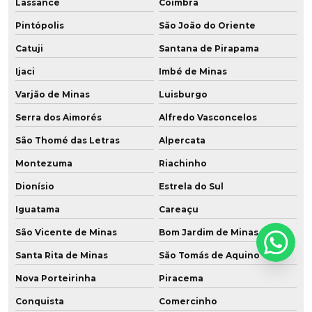
Lassance
Coimbra
Pintópolis
São João do Oriente
Catuji
Santana de Pirapama
Ijaci
Imbé de Minas
Varjão de Minas
Luisburgo
Serra dos Aimorés
Alfredo Vasconcelos
São Thomé das Letras
Alpercata
Montezuma
Riachinho
Dionísio
Estrela do Sul
Iguatama
Careaçu
São Vicente de Minas
Bom Jardim de Minas
Santa Rita de Minas
São Tomás de Aquino
Nova Porteirinha
Piracema
Conquista
Comercinho