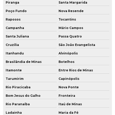
Piranga
Santa Margarida
Tubos de aço revestidos em poliuretano
Poço Fundo
Nova Resende
Tubulação revestida em poliuretano
Raposos
Tocantins
Venda de chapa de poliuretano
Campanha
Mário Campos
Santa Juliana
Passa Quatro
Cruzília
São João Evangelista
Itanhandu
Alvinópolis
Brasilândia de Minas
Botelhos
Itamonte
Entre Rios de Minas
Tarumirim
Capinópolis
Rio Piracicaba
Nova Ponte
Bom Jesus do Galho
Fronteira
Rio Paranaíba
Itaú de Minas
Ladainha
Maria da Fé