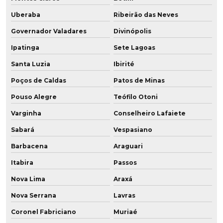
Fabricante de roda vulkollan
Uberaba
Ribeirão das Neves
Governador Valadares
Divinópolis
Fabricante de roda vulkollan para câmara fria
Ipatinga
Sete Lagoas
Fabricante de rodízios de poliuretano
Santa Luzia
Ibirité
Fabricantes de peças em poliuretano
Poços de Caldas
Patos de Minas
Pouso Alegre
Teófilo Otoni
Fabricantes de rodas em poliuretano
Varginha
Conselheiro Lafaiete
Fornecedor de peças de poliuretano
Sabará
Vespasiano
Fornecedor de placa de poliuretano
Barbacena
Araguari
Fornecedor de poliuretano
Itabira
Passos
Nova Lima
Araxá
Fornecedor de poliuretano em sp
Nova Serrana
Lavras
Fornecedor de pu
Coronel Fabriciano
Muriaé