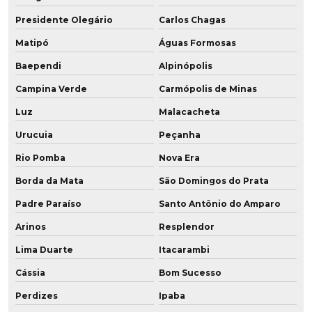
Rolamentos revestidos em poliuretano
Presidente Olegário
Carlos Chagas
Roldana de poliuretano
Matipó
Águas Formosas
Roldana em pu baixa dureza
Baependi
Alpinópolis
Roldanas de pu
Campina Verde
Carmópolis de Minas
Luz
Malacacheta
Roletes de poliuretano
Urucuia
Peçanha
Soluções em poliuretano
Rio Pomba
Nova Era
Tubo flexível poliuretano
Borda da Mata
São Domingos do Prata
Padre Paraíso
Santo Antônio do Amparo
Tubo de poliuretano
Arinos
Resplendor
Tubo poliuretano preço
Lima Duarte
Itacarambi
Tubo pu vedação
Cássia
Bom Sucesso
Tubo revestido poliuretano
Perdizes
Ipaba