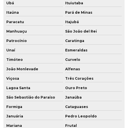
Fornecedor de roldana em pu
Ubá
Ituiutaba
Fornecedor de roldana em pu baixa dureza
Itaúna
Pará de Minas
Paracatu
Itajubá
Indústria de poliuretano
Manhuaçu
São João del Rei
Onde comprar buchas de poliuretano
Patrocínio
Caratinga
Onde comprar chapas de poliuretano
Unaí
Esmeraldas
Timóteo
Curvelo
Peças automotivas em poliuretano
João Monlevade
Alfenas
Peças especiais em poliuretano
Viçosa
Três Corações
Peças em poliuretano
Lagoa Santa
Ouro Preto
Peças em poliuretano expandido
São Sebastião do Paraíso
Janaúba
Formiga
Cataguases
Peças em pu
Januária
Pedro Leopoldo
Peças em resina de poliuretano
Mariana
Frutal