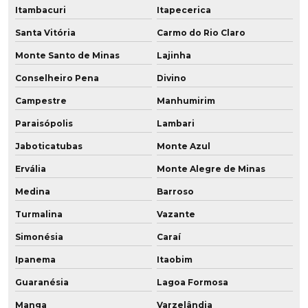
Itambacuri
Itapecerica
Rodas para paleteira pu
Santa Vitória
Carmo do Rio Claro
Rodas de poliuretano
Monte Santo de Minas
Lajinha
Rodas de poliuretano para empilhadeiras
Conselheiro Pena
Divino
Campestre
Manhumirim
Rodas de poliuretano fabricantes
Paraisópolis
Lambari
Rodas de poliuretano para paleteiras
Jaboticatubas
Monte Azul
Rodas de pu
Ervália
Monte Alegre de Minas
Medina
Barroso
Rodas revestidas em poliuretano
Turmalina
Vazante
Rodinhas de poliuretano
Simonésia
Caraí
Rodízio de poliuretano
Ipanema
Itaobim
Rodízio de poliuretano para andaime
Guaranésia
Lagoa Formosa
Manga
Varzelândia