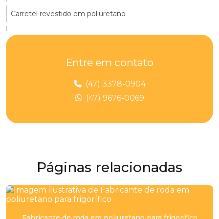
Carretel revestido em poliuretano
Chapa de poliuretano 10mm
Chapa de poliuretano 15mm
Entre em contato
Chapa de pu
(47) 3378-0904
Chapas de poliuretano
(47) 9676-0069
Cilindro de poliuretano
Cilindro pu
Distribuidor de peças de poliuretano
Páginas relacionadas
Distribuidor de placa de poliuretano
Distribuidor poliuretano
Fabricante de roda em poliuretano para frigorífico