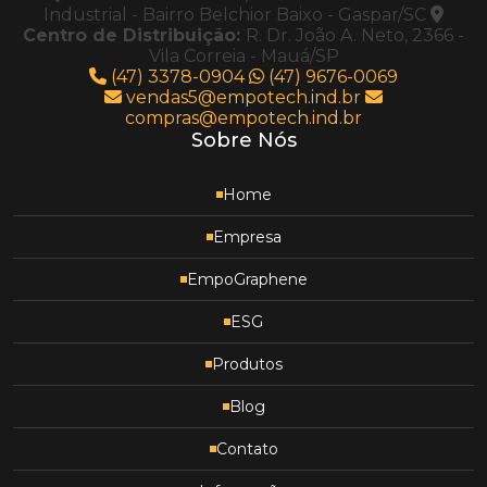
Industrial - Bairro Belchior Baixo - Gaspar/SC
Centro de Distribuição:
R. Dr. João A. Neto, 2366 -
Vila Correia - Mauá/SP
(47) 3378-0904
(47) 9676-0069
vendas5@empotech.ind.br
compras@empotech.ind.br
Sobre Nós
Home
Empresa
EmpoGraphene
ESG
Produtos
Blog
Contato