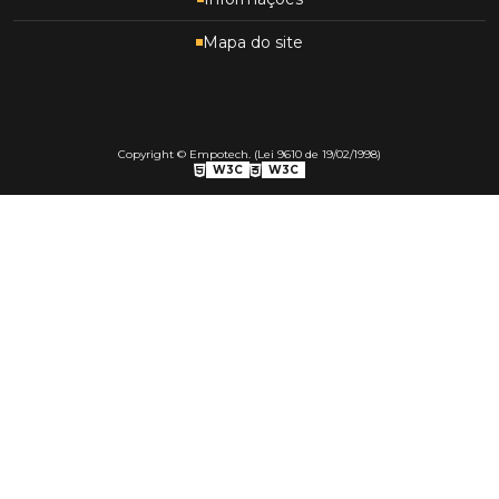
Mapa do site
Copyright © Empotech. (Lei 9610 de 19/02/1998)
W3C
W3C