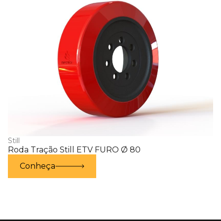
Still
Roda Tração Still ETV FURO Ø 80
Conheça