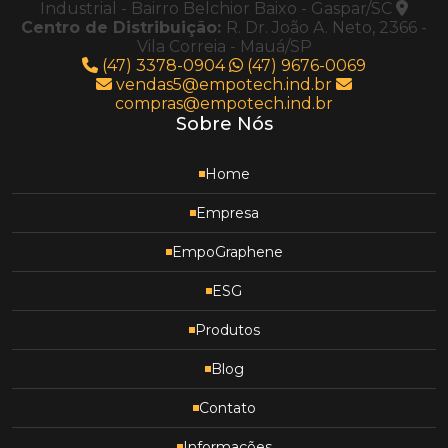
Industrial - Bairro Belchior Baixo - Gaspar/SC
Centro de Distribuição:
R. Dr. João A. Neto, 2366 -
Vila Correia - Mauá/SP
(47) 3378-0904
(47) 9676-0069
vendas5@empotech.ind.br
compras@empotech.ind.br
Sobre Nós
Home
Empresa
EmpoGraphene
ESG
Produtos
Blog
Contato
Informações