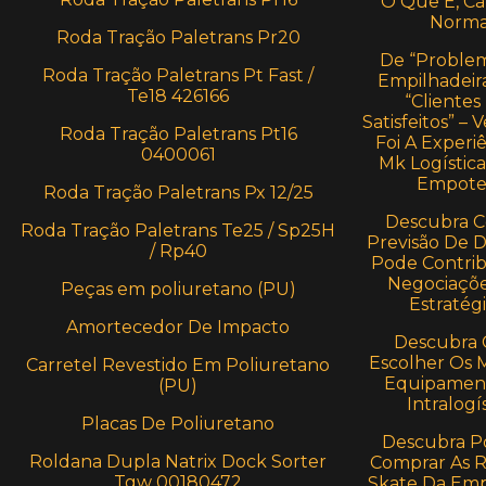
O Que É, Cá
Norma
Roda Tração Paletrans Pr20
De “Proble
Roda Tração Paletrans Pt Fast /
Empilhadeira
Te18 426166
“Clientes
Satisfeitos” –
Roda Tração Paletrans Pt16
Foi A Experi
0400061
Mk Logístic
Empote
Roda Tração Paletrans Px 12/25
Descubra 
Roda Tração Paletrans Te25 / Sp25H
Previsão De
/ Rp40
Pode Contrib
Negociaçõe
Peças em poliuretano (PU)
Estratégi
Amortecedor De Impacto
Descubra
Escolher Os 
Carretel Revestido Em Poliuretano
Equipamen
(PU)
Intralogí
Placas De Poliuretano
Descubra P
Roldana Dupla Natrix Dock Sorter
Comprar As 
Tgw 00180472
Skate Da Em