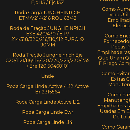
Ejc I15 / Ejci15Z
Como Aume
Roda Carga JUNGHEINRICH
Vida Útil
ETM/V214/216 ROL. 68/42
Empilhad
Elétric
Roda de Tração JUNGHEINRICH
ESE 420/430 / ETV
Como Enco
214/318/320/216/110/112 FURO Ø
Fornecedo
90MM
Peças P
Empilhadeiras 
Roda Tração Jungheinrich Eje
Que Unam Qu
C20/112I/116/118/120/220/225/230/235
E Preço Comp
/ Ere 120 50460101
Como Evitar
Linde
Extras 
Manuten
Roda Carga Linde Active / L12 Active
Br 2315564
Como Faz
Manutençã
Roda Carga Linde Active L12
Empilhadeiras 
Usadas Em E
Roda Carga Linde Ewr
De Loja
Roda Carga Linde L14
Como Garant