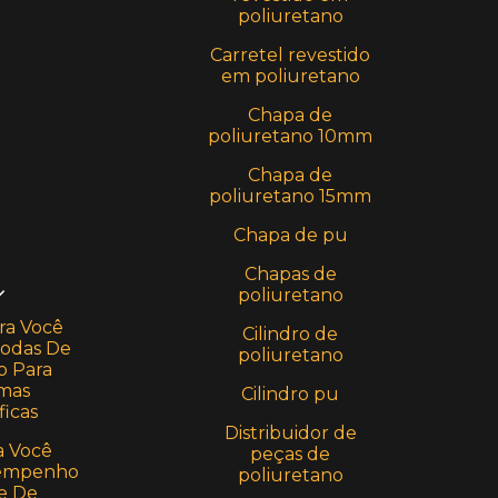
poliuretano
Carretel revestido
em poliuretano
Chapa de
poliuretano 10mm
Chapa de
poliuretano 15mm
Chapa de pu
Chapas de
poliuretano
ra Você
Cilindro de
Rodas De
poliuretano
o Para
rmas
Cilindro pu
icas
Distribuidor de
a Você
peças de
sempenho
poliuretano
e De