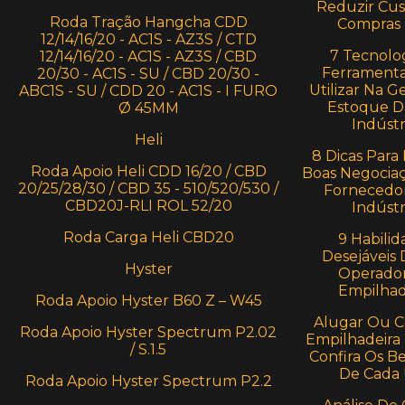
Reduzir Cu
Roda Tração Hangcha CDD
Compras
12/14/16/20 - AC1S - AZ3S / CTD
7 Tecnolog
12/14/16/20 - AC1S - AZ3S / CBD
Ferramenta
20/30 - AC1S - SU / CBD 20/30 -
Utilizar Na G
ABC1S - SU / CDD 20 - AC1S - I FURO
Estoque D
Ø 45MM
Indústr
Heli
8 Dicas Para 
Roda Apoio Heli CDD 16/20 / CBD
Boas Negocia
20/25/28/30 / CBD 35 - 510/520/530 /
Fornecedo
CBD20J-RLI ROL 52/20
Indústr
Roda Carga Heli CBD20
9 Habilid
Desejáveis
Hyster
Operado
Empilhad
Roda Apoio Hyster B60 Z – W45
Alugar Ou 
Roda Apoio Hyster Spectrum P2.02
Empilhadeira 
/ S.1.5
Confira Os Be
De Cada
Roda Apoio Hyster Spectrum P2.2