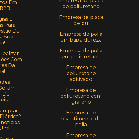
Empresa de placa
stos Em
de poliuretano
 B2B
Empresa de placa
ias E
de pu
s Para
estão De
Empresa de polia
a Sua
em baixa dureza
ia!
Empresa de polia
Realizar
em poliuretano
ções Com
res Da
Empresa de
ia!
poliuretano
aditivado
ades
 De Um
Empresa de
r De
poliuretano com
eira
grafeno
Comprar
Empresa de
Elétrica?
revestimento de
nefícios
polia
 Um!
Empresa de