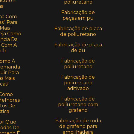
lculo E
poliuretano
s
Fabricação de
ma Com
peças em pu
s” Para
 Mais
Fabricação de placa
 Veja Como
de poliuretano
ência Da
Fabricação de placa
a Com A
de pu
ch
Fabricação de
Como A
poliuretano
 Demanda
uir Para
Fabricação de
s Mais
poliuretano
cas!
aditivado
 Como
Fabricação de
Melhores
poliuretano com
tos De
grafeno
stica
Fabricação de roda
or Que
de grafeno para
Rodas De
empilhadeira
potech É