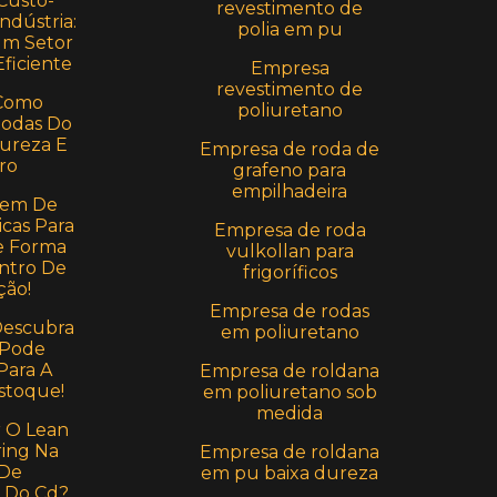
Custo-
revestimento de
ndústria:
polia em pu
Um Setor
ficiente
Empresa
revestimento de
Como
poliuretano
Rodas Do
Dureza E
Empresa de roda de
ro
grafeno para
empilhadeira
em De
icas Para
Empresa de roda
e Forma
vulkollan para
ntro De
frigoríficos
ção!
Empresa de rodas
Descubra
em poliuretano
 Pode
Para A
Empresa de roldana
stoque!
em poliuretano sob
medida
r O Lean
ing Na
Empresa de roldana
 De
em pu baixa dureza
 Do Cd?