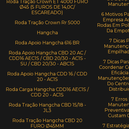
Roda Tração Crown ET 4000 FURO
Manuten
Ø45 (5 FUROS DE 14,0C/
ESCAREADO)
6 Motivos P
Empresa Ad
Roda Tração Crown Rr 5000
Rodas Em Pol
Da Empot
Hangcha
7 Dicas 
Roda Apoio Hangcha 616 BR
Manutenç
Empilhad
Roda Apoio Hangcha CBD 20 AC /
CDD16 AEC1S / CBD 20/30 - AC1S -
7 Dicas Par
SU / CBD 20/30 - ABC1S
Coordenar C
Eficácia
Roda Apoio Hangcha CDD 16 / CDD
Manutenções
20 - AC1S
Do Centr
Distribui
Roda Carga Hangcha CDD16 AEC1S /
CDD 20 - AC1S
7 Erros
Manuten
Roda Tração Hangcha CBD 15/18 -
Preventiv
JL3
Custam 
Roda Tração Hangcha CBD 20
7 Estratégi
FURO Ø45MM