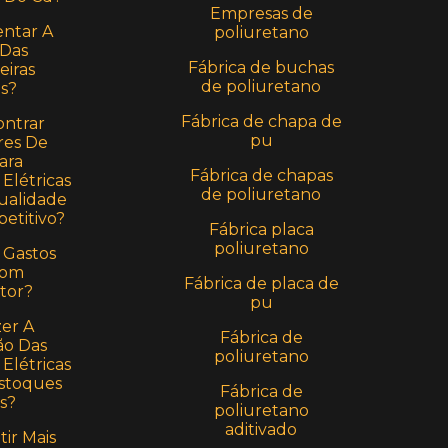
Empresas de
ntar A
poliuretano
 Das
Fábrica de buchas
eiras
de poliuretano
as?
Fábrica de chapa de
ntrar
pu
res De
ara
Fábrica de chapas
Elétricas
de poliuretano
alidade
etitivo?
Fábrica placa
poliuretano
 Gastos
Com
Fábrica de placa de
tor?
pu
er A
Fábrica de
o Das
poliuretano
Elétricas
stoques
Fábrica de
s?
poliuretano
aditivado
ir Mais