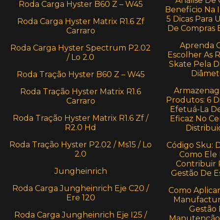
Análise De 
Roda Carga Hyster B60 Z – W45
Benefício Na I
5 Dicas Para 
Roda Carga Hyster Matrix R1.6 Zf
De Compras E
Carraro
Aprenda 
Roda Carga Hyster Spectrum P2.02
Escolher As 
/ Lo 2.0
Skate Pela 
Diâmet
Roda Tração Hyster B60 Z – W45
Armazenag
Roda Tração Hyster Matrix R1.6
Produtos: 6 D
Carraro
Efetuá-La D
Roda Tração Hyster Matrix R1.6 Zf /
Eficaz No Ce
R2.0 Hd
Distribui
Roda Tração Hyster P2.02 / Ms15 / Lo
Código Sku: 
2.0
Como Ele
Contribuir 
Jungheinrich
Gestão De E
Roda Carga Jungheinrich Eje C20 /
Como Aplica
Ere 120
Manufactur
Gestão
Roda Carga Jungheinrich Eje I25 /
Manutenção