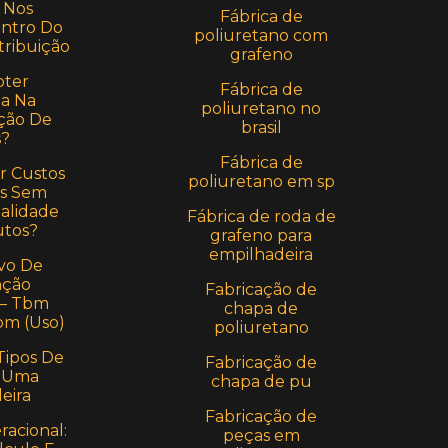
 Nos
Fábrica de
entro Do
poliuretano com
tribuição
grafeno
ter
Fábrica de
a Na
poliuretano no
ção De
brasil
s?
Fábrica de
r Custos
poliuretano em sp
s Sem
alidade
Fábrica de roda de
utos?
grafeno para
empilhadeira
vo De
ção
Fabricação de
 – Tbm
chapa de
bm (Uso)
poliuretano
Tipos De
Fabricação de
 Uma
chapa de pu
eira
Fabricação de
acional:
peças em