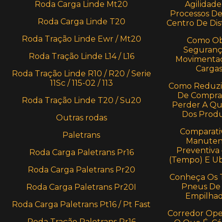
Roda Carga Linde Mt20
Agilidade
Processos D
Roda Carga Linde T20
Centro De Dis
Roda Tração Linde Ewr / Mt20
Como Ob
Seguranç
Roda Tração Linde L14 / L16
Movimenta
Carga
Roda Tração Linde R10 / R20 / Serie
11Sc / 115-02 / 113
Como Reduzi
De Compra
Roda Tração Linde T20 / Su20
Perder A Qu
Dos Prod
Outras rodas
Comparati
Paletrans
Manuten
Preventiva
Roda Carga Paletrans Pr16
(Tempo) E U
Roda Carga Paletrans Pr20
Conheça Os 
Pneus De
Roda Carga Paletrans Pr20I
Empilhad
Roda Carga Paletrans Pt16 / Pt Fast
Corredor Oper
Roda Tração Paletrans Pr16