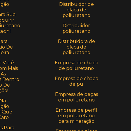
Distribuidor de
ção
placa de
ara Sua
poliuretano
quirir
Distribuidor
iuretano
poliuretano
ech!
Distribuidora de
Para
placa de
ão De
poliuretano
eira
Empresa de chapa
a Você
de poliuretano
om Mais
 As
Empresa de chapa
 Dentro
de pu
o De
ção!
Empresa de peças
em poliuretano
 Na
ção
Empresa de perfil
a Que
em poliuretano
Caro
para mineração
as Para