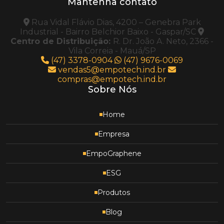
Mantenha contato
Rua Vidal Flávio Dias, 4200 – Genebra Park
Industrial - Bairro Belchior Baixo - Gaspar/SC
Centro de Distribuição:
R. Dr. João A. Neto, 2366 -
Vila Correia - Mauá/SP
(47) 3378-0904
(47) 9676-0069
vendas5@empotech.ind.br
compras@empotech.ind.br
Sobre Nós
Home
Empresa
EmpoGraphene
ESG
Produtos
Blog