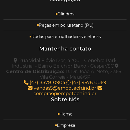
Cilindros
Peças em poliuretano (PU)
Rodas para empilhadeiras elétricas
Mantenha contato
Rua Vidal Flávio Dias, 4200 – Genebra Park
Industrial - Bairro Belchior Baixo - Gaspar/SC
Centro de Distribuição:
R. Dr. João A. Neto, 2366 -
Vila Correia - Mauá/SP
(47) 3378-0904
(47) 9676-0069
vendas5@empotech.ind.br
compras@empotech.ind.br
Sobre Nós
Home
Empresa