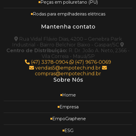
Peças em poliuretano (PU)
Rodas para empilhadeiras elétricas
Mantenha contato
Rua Vidal Flávio Dias, 4200 – Genebra Park
Industrial - Bairro Belchior Baixo - Gaspar/SC
Centro de Distribuição:
R. Dr. João A. Neto, 2366 -
Vila Correia - Mauá/SP
(47) 3378-0904
(47) 9676-0069
vendas5@empotech.ind.br
compras@empotech.ind.br
Sobre Nós
Home
Empresa
EmpoGraphene
ESG