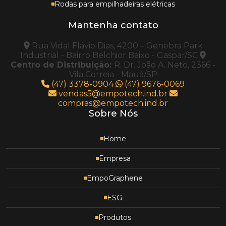
Rodas para empilhadeiras elétricas
Mantenha contato
Rua Vidal Flávio Dias, 4200 – Genebra Park
Industrial - Bairro Belchior Baixo - Gaspar/SC
Centro de Distribuição:
R. Dr. João A. Neto, 2366 -
Vila Correia - Mauá/SP
(47) 3378-0904
(47) 9676-0069
vendas5@empotech.ind.br
compras@empotech.ind.br
Sobre Nós
Home
Empresa
EmpoGraphene
ESG
Produtos