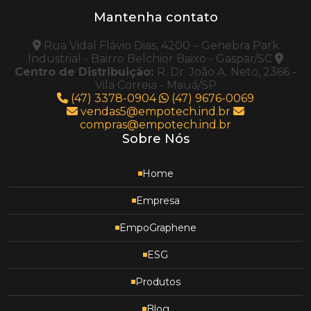
Mantenha contato
Rua Vidal Flávio Dias, 4200 – Genebra Park
Industrial - Bairro Belchior Baixo - Gaspar/SC
Centro de Distribuição:
R. Dr. João A. Neto, 2366 -
Vila Correia - Mauá/SP
(47) 3378-0904
(47) 9676-0069
vendas5@empotech.ind.br
compras@empotech.ind.br
Sobre Nós
Home
Empresa
EmpoGraphene
ESG
Produtos
Blog