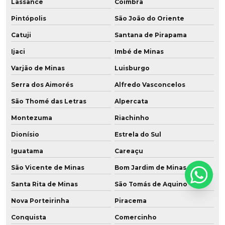
Lassance
Coimbra
Pintópolis
São João do Oriente
Catuji
Santana de Pirapama
Ijaci
Imbé de Minas
Varjão de Minas
Luisburgo
Serra dos Aimorés
Alfredo Vasconcelos
São Thomé das Letras
Alpercata
Montezuma
Riachinho
Dionísio
Estrela do Sul
Iguatama
Careaçu
São Vicente de Minas
Bom Jardim de Minas
Santa Rita de Minas
São Tomás de Aquino
Nova Porteirinha
Piracema
Conquista
Comercinho