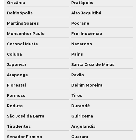
Orizânia
Pratápolis
Delfinópolis
Alto Jequitibá
Martins Soares
Pocrane
Monsenhor Paulo
Frei Inocêncio
Coronel Murta
Nazareno
Coluna
Pains
Japonvar
Santa Cruz de Minas
Araponga
Pavão
Florestal
Delfim Moreira
Formoso
Tiros
Reduto
Durandé
São José da Barra
Guiricema
Tiradentes
Angelândia
Senador Firmino
Guarani