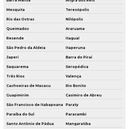
Barra Mansa
Angra dos Reis
Fábrica de chapa de pu
Mesquita
Teresópolis
Fábrica de chapas de poliuretano
Rio das Ostras
Nilópolis
Fábrica placa poliuretano
Queimados
Araruama
Fábrica de placa de pu
Resende
Itaguaí
São Pedro da Aldeia
Itaperuna
Fábrica de poliuretano
Japeri
Barra do Piraí
Fábrica de poliuretano aditivado
Saquarema
Seropédica
Fábrica de poliuretano com grafeno
Três Rios
Valença
Cachoeiras de Macacu
Rio Bonito
Fábrica de poliuretano no brasil
Guapimirim
Casimiro de Abreu
Fábrica de poliuretano em sp
São Francisco de Itabapoana
Paraty
Fábrica de roda de grafeno para empilhadeira
Paraíba do Sul
Paracambi
Fabricação de chapa de poliuretano
Santo Antônio de Pádua
Mangaratiba