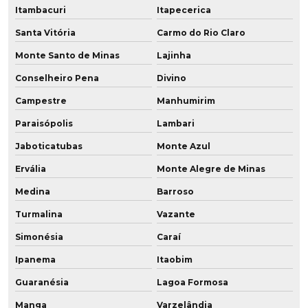
Rodas para empilhadeiras fabricante
Itambacuri
Itapecerica
Rodas para paleteira pu
Santa Vitória
Carmo do Rio Claro
Monte Santo de Minas
Lajinha
Rodas de poliuretano
Conselheiro Pena
Divino
Rodas de poliuretano para empilhadeiras
Campestre
Manhumirim
Rodas de poliuretano fabricantes
Paraisópolis
Lambari
Jaboticatubas
Monte Azul
Rodas de poliuretano para paleteiras
Ervália
Monte Alegre de Minas
Rodas de pu
Medina
Barroso
Rodas revestidas em poliuretano
Turmalina
Vazante
Rodinhas de poliuretano
Simonésia
Caraí
Ipanema
Itaobim
Rodízio de poliuretano
Guaranésia
Lagoa Formosa
Rodízio de poliuretano para andaime
Manga
Varzelândia