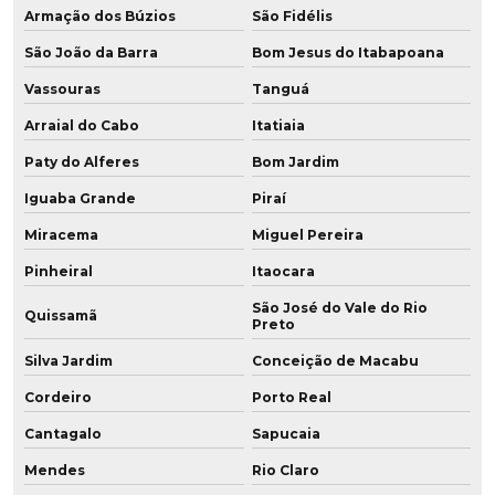
Armação dos Búzios
São Fidélis
Fabricação de chapa de pu
São João da Barra
Bom Jesus do Itabapoana
Fabricação de peças em poliuretano
Vassouras
Tanguá
Fabricação de peças em pu
Arraial do Cabo
Itatiaia
Fabricação de placa de poliuretano
Paty do Alferes
Bom Jardim
Iguaba Grande
Piraí
Fabricação de placa de pu
Miracema
Miguel Pereira
Fabricação de poliuretano
Pinheiral
Itaocara
Fabricação de poliuretano aditivado
São José do Vale do Rio
Quissamã
Preto
Fabricação de poliuretano com grafeno
Silva Jardim
Conceição de Macabu
Fabricação de roda de grafeno para empilhadeira
Cordeiro
Porto Real
Cantagalo
Sapucaia
Fabricante de chapa de poliuretano
Mendes
Rio Claro
Fabricante de chapa de pu