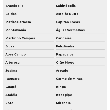
Brazópolis
Sabinópolis
Caldas
Astolfo Dutra
Matias Barbosa
Capitão Enéas
Montalvânia
Águas Vermelhas
Martinho Campos
Candeias
Bicas
Felixlândia
Abre Campo
Papagaios
Alterosa
Grão Mogol
Joaíma
Areado
Itaguara
Carmo de Minas
Guapé
Itinga
Ataléia
Itapagipe
Poté
Mirabela