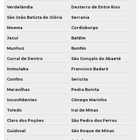
Verdelândia
Desterro de Entre Rios
São João Batista do Glória
Serrania
Moema
Cordisburgo
Jacuí
Baldim
Munhoz
Bonfim
Curral de Dentro
São Gonçalo do Abaeté
Inimutaba
Francisco Badaró
Confins
Sericita
Maravilhas
Pedra Bonita
Inconfidentes
Cônego Marinho
Toledo
Iraí de Minas
Claro dos Poções
São Pedro dos Ferros
Guidoval
São Roque de Minas