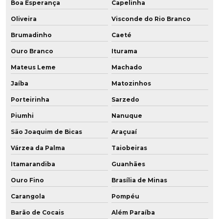
Polia em baixa dureza
Boa Esperança
Capelinha
Oliveira
Visconde do Rio Branco
Polia em poliuretano
Brumadinho
Caeté
Poliuretano aditivado
Ouro Branco
Iturama
Poliuretano aditivado com grafeno
Mateus Leme
Machado
Jaíba
Matozinhos
Poliuretano de alta performance
Porteirinha
Sarzedo
Poliuretano com grafeno
Piumhi
Nanuque
Poliuretano resistente a altas temperaturas
São Joaquim de Bicas
Araçuaí
Pu amortecedor
Várzea da Palma
Taiobeiras
Itamarandiba
Guanhães
Raspador em pu
Ouro Fino
Brasília de Minas
Recondicionamento de peças
Carangola
Pompéu
Recondicionamento de rodas
Barão de Cocais
Além Paraíba