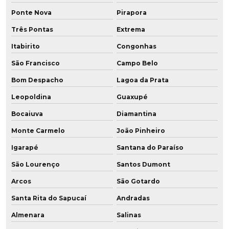
Ponte Nova
Pirapora
Peças técnicas em poliuretano
Três Pontas
Extrema
Peças técnicas em pu
Itabirito
Congonhas
Peças usinadas em pu
São Francisco
Campo Belo
Bom Despacho
Lagoa da Prata
Perfil para mineração
Leopoldina
Guaxupé
Placa de poliuretano
Bocaiuva
Diamantina
Placa de poliuretano 5mm
Monte Carmelo
João Pinheiro
Placa de poliuretano onde comprar
Igarapé
Santana do Paraíso
São Lourenço
Santos Dumont
Placa de pu
Arcos
São Gotardo
Placa de pu onde comprar
Santa Rita do Sapucaí
Andradas
Placas de poliuretano preço
Almenara
Salinas