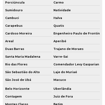
Porciúncula
Carmo
Fabricante de perfil para mineração
Sumidouro
Natividade
Fabricante de placa de poliuretano
Cambuci
Italva
Carapebus
Quatis
Fabricante de placa de pu
Cardoso Moreira
Engenheiro Paulo de Frontin
Fabricante de polia em baixa dureza
Areal
Aperibé
Fabricante de polia em poliuretano
Duas Barras
Trajano de Moraes
Santa Maria Madalena
Varre-Sai
Fabricante de poliuretano
Rio das Flores
Comendador Levy Gasparian
Fabricante de poliuretano aditivado
São Sebastião do Alto
Laje do Muriaé
Fabricante de poliuretano com grafeno
São José de Ubá
Macuco
Fabricante de pu
Belo Horizonte
Uberlândia
Fabricante de roda de grafeno para empilhadeira
Contagem
Juiz de Fora
Montes Claros
Betim