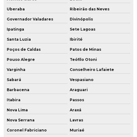
Fabricante de roda em poliuretano para frigorífico
Uberaba
Ribeirão das Neves
Fabricante de roda vulkollan
Governador Valadares
Divinópolis
Fabricante de roda vulkollan para câmara fria
Ipatinga
Sete Lagoas
Santa Luzia
Ibirité
Fabricante de rodízios de poliuretano
Poços de Caldas
Patos de Minas
Fabricantes de peças em poliuretano
Pouso Alegre
Teófilo Otoni
Fabricantes de rodas em poliuretano
Varginha
Conselheiro Lafaiete
Fornecedor de peças de poliuretano
Sabará
Vespasiano
Barbacena
Araguari
Fornecedor de placa de poliuretano
Itabira
Passos
Fornecedor de poliuretano
Nova Lima
Araxá
Fornecedor de poliuretano em sp
Nova Serrana
Lavras
Fornecedor de pu
Coronel Fabriciano
Muriaé