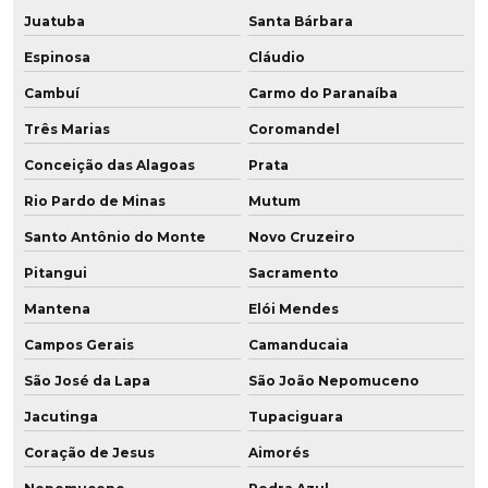
Revestimento de cilindros em pu
Juatuba
Santa Bárbara
Espinosa
Cláudio
Revestimento de polia
Cambuí
Carmo do Paranaíba
Revestimento de polia em pu
Três Marias
Coromandel
Revestimento poliuretano
Conceição das Alagoas
Prata
Rio Pardo de Minas
Mutum
Revestimento de poliuretano em tubos
Santo Antônio do Monte
Novo Cruzeiro
Revestimento em pu
Pitangui
Sacramento
Revestimento em pu para rodas
Mantena
Elói Mendes
Revestimento de rodas para empilhadeiras
Campos Gerais
Camanducaia
São José da Lapa
São João Nepomuceno
Revestimento de rodas em poliuretano
Jacutinga
Tupaciguara
Revestimento de rodas em pu
Coração de Jesus
Aimorés
Revestimento de roldana