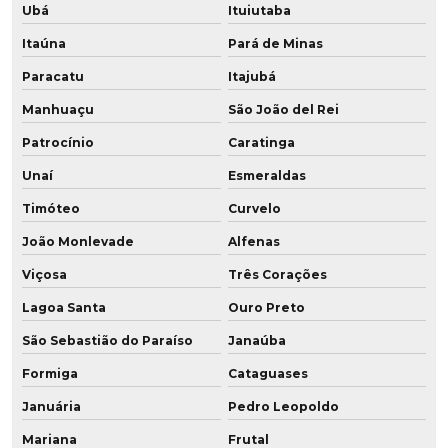
Ubá
Ituiutaba
Fornecedor de roldana em pu
Itaúna
Pará de Minas
Fornecedor de roldana em pu baixa dureza
Paracatu
Itajubá
Indústria de poliuretano
Manhuaçu
São João del Rei
Patrocínio
Caratinga
Onde comprar buchas de poliuretano
Unaí
Esmeraldas
Onde comprar chapas de poliuretano
Timóteo
Curvelo
Peças automotivas em poliuretano
João Monlevade
Alfenas
Peças especiais em poliuretano
Viçosa
Três Corações
Lagoa Santa
Ouro Preto
Peças em poliuretano
São Sebastião do Paraíso
Janaúba
Peças em poliuretano expandido
Formiga
Cataguases
Peças em pu
Januária
Pedro Leopoldo
Peças em resina de poliuretano
Mariana
Frutal