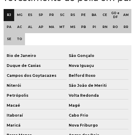
Empresa de revestimento de polia
GO e
RJ
MG
ES
SP
PR
SC
RS
PE
BA
CE
AM
DF
Empresa de revestimento de polia em pu
PA
AC
AL
AP
MA
MT
MS
PB
PI
RN
RO
RR
Empresa revestimento de poliuretano
SE
TO
Empresa de roda de grafeno para empilhadeira
Rio de Janeiro
São Gonçalo
Empresa de roda vulkollan para frigoríficos
Duque de Caxias
Nova Iguaçu
Empresa de rodas em poliuretano
Campos dos Goytacazes
Belford Roxo
Niterói
São João de Meriti
Empresa de roldana em poliuretano sob medida
Petrópolis
Volta Redonda
Empresa de roldana em pu baixa dureza
Macaé
Magé
Empresas de poliuretano
Itaboraí
Cabo Frio
Fábrica de buchas de poliuretano
Maricá
Nova Friburgo