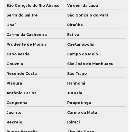
São Gonçalo do Rio Abaixo
Virgem da Lapa
Serra do Salitre
São Gonçalo do Pará
Ubaí
Piraúba
Carmo da Cachoeira
Estiva
Prudente de Morais
Caetanópolis
Cabo Verde
Campo do Meio
Gouveia
São João do Manhuaçu
Resende Costa
São Tiago
Planura
Itanhomi
Antônio Carlos
Juruaia
Congonhal
Pirapetinga
Jacinto
Carmo da Mata
Recreio
Ibiraci
Bueno Brandão
Alto Rio Doce