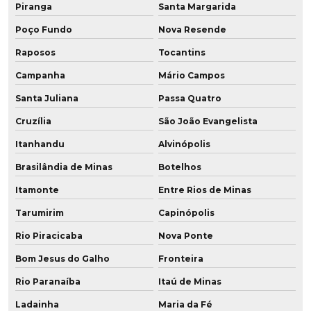
Piranga
Santa Margarida
Tubos de aço revestidos em poliuretano
Poço Fundo
Nova Resende
Tubulação revestida em poliuretano
Raposos
Tocantins
Campanha
Mário Campos
Venda de chapa de poliuretano
Santa Juliana
Passa Quatro
Cruzília
São João Evangelista
Itanhandu
Alvinópolis
Brasilândia de Minas
Botelhos
Itamonte
Entre Rios de Minas
Tarumirim
Capinópolis
Rio Piracicaba
Nova Ponte
Bom Jesus do Galho
Fronteira
Rio Paranaíba
Itaú de Minas
Ladainha
Maria da Fé