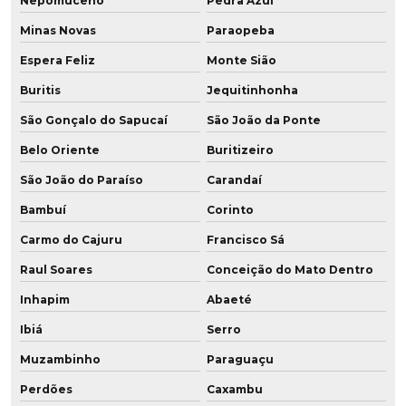
Nepomuceno
Pedra Azul
Revestimento rolos em poliuretano
Minas Novas
Paraopeba
Espera Feliz
Monte Sião
Revestimento de tubos em poliuretano
Buritis
Jequitinhonha
Roda para câmara fria
São Gonçalo do Sapucaí
São João da Ponte
Roda de grafeno para empilhadeira
Belo Oriente
Buritizeiro
São João do Paraíso
Carandaí
Roda de grafeno para empilhadeira elétrica
Bambuí
Corinto
Roda em poliuretano para câmara fria
Carmo do Cajuru
Francisco Sá
Roda em poliuretano para frigorífico
Raul Soares
Conceição do Mato Dentro
Roda vulkollan
Inhapim
Abaeté
Ibiá
Serro
Rodas para empilhadeiras
Muzambinho
Paraguaçu
Rodas para empilhadeiras elétricas
Perdões
Caxambu