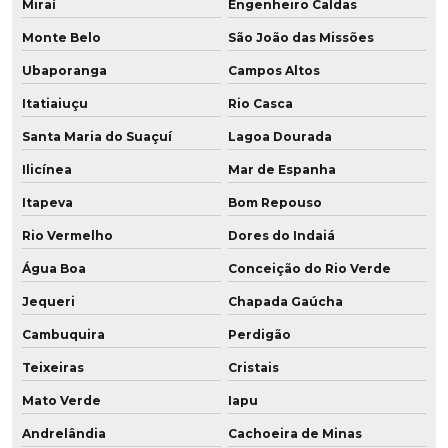
Miraí
Engenheiro Caldas
Monte Belo
São João das Missões
Ubaporanga
Campos Altos
Itatiaiuçu
Rio Casca
Santa Maria do Suaçuí
Lagoa Dourada
Ilicínea
Mar de Espanha
Itapeva
Bom Repouso
Rio Vermelho
Dores do Indaiá
Água Boa
Conceição do Rio Verde
Jequeri
Chapada Gaúcha
Cambuquira
Perdigão
Teixeiras
Cristais
Mato Verde
Iapu
Andrelândia
Cachoeira de Minas