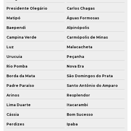
Rolamentos revestidos em poliuretano
Presidente Olegário
Carlos Chagas
Roldana de poliuretano
Matipó
Águas Formosas
Baependi
Alpinópolis
Roldana em pu baixa dureza
Campina Verde
Carmópolis de Minas
Roldanas de pu
Luz
Malacacheta
Roletes de poliuretano
Urucuia
Peçanha
Rio Pomba
Nova Era
Soluções em poliuretano
Borda da Mata
São Domingos do Prata
Tubo flexível poliuretano
Padre Paraíso
Santo Antônio do Amparo
Tubo de poliuretano
Arinos
Resplendor
Tubo poliuretano preço
Lima Duarte
Itacarambi
Cássia
Bom Sucesso
Tubo pu vedação
Perdizes
Ipaba
Tubo revestido poliuretano