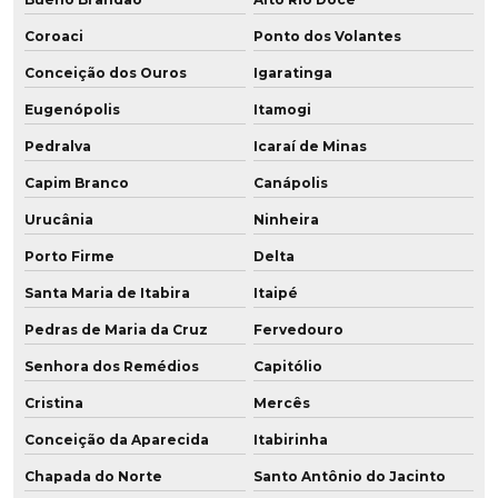
Coroaci
Ponto dos Volantes
Conceição dos Ouros
Igaratinga
Eugenópolis
Itamogi
Pedralva
Icaraí de Minas
Capim Branco
Canápolis
Urucânia
Ninheira
Porto Firme
Delta
Santa Maria de Itabira
Itaipé
Pedras de Maria da Cruz
Fervedouro
Senhora dos Remédios
Capitólio
Cristina
Mercês
Conceição da Aparecida
Itabirinha
Chapada do Norte
Santo Antônio do Jacinto