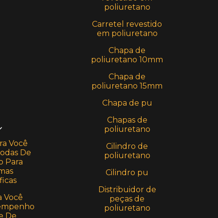
poliuretano
Carretel revestido
em poliuretano
Chapa de
poliuretano 10mm
Chapa de
poliuretano 15mm
Chapa de pu
Chapas de
poliuretano
ra Você
Cilindro de
Rodas De
poliuretano
o Para
rmas
Cilindro pu
icas
Distribuidor de
a Você
peças de
sempenho
poliuretano
e De