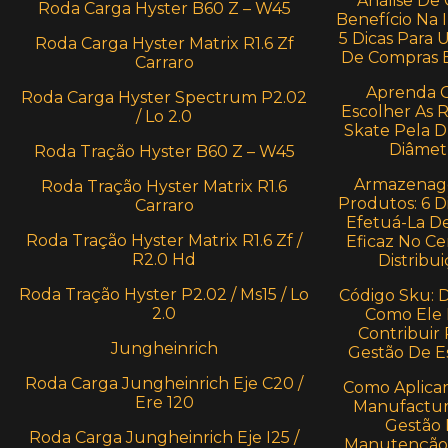
Análise De 
Roda Carga Hyster B60 Z – W45
Benefício Na I
5 Dicas Para 
Roda Carga Hyster Matrix R1.6 Zf
De Compras E
Carraro
Aprenda 
Roda Carga Hyster Spectrum P2.02
Escolher As 
/ Lo 2.0
Skate Pela 
Diâmet
Roda Tração Hyster B60 Z – W45
Armazenag
Roda Tração Hyster Matrix R1.6
Produtos: 6 D
Carraro
Efetuá-La D
Roda Tração Hyster Matrix R1.6 Zf /
Eficaz No Ce
R2.0 Hd
Distribui
Roda Tração Hyster P2.02 / Ms15 / Lo
Código Sku: 
2.0
Como Ele
Contribuir 
Jungheinrich
Gestão De E
Roda Carga Jungheinrich Eje C20 /
Como Aplica
Ere 120
Manufactur
Gestão
Roda Carga Jungheinrich Eje I25 /
Manutenção