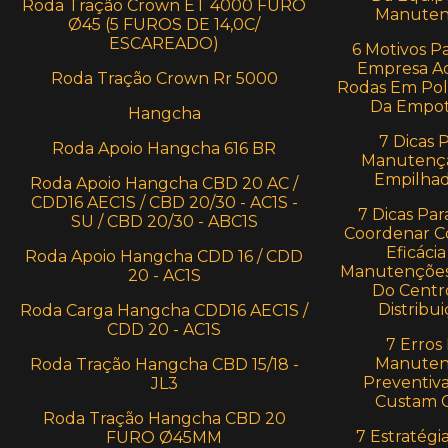
Roda Tração Crown ET 4000 FURO
Manuten
Ø45 (5 FUROS DE 14,0C/
ESCAREADO)
6 Motivos P
Empresa Ad
Roda Tração Crown Rr 5000
Rodas Em Pol
Da Empot
Hangcha
7 Dicas 
Roda Apoio Hangcha 616 BR
Manutenç
Empilhad
Roda Apoio Hangcha CBD 20 AC /
CDD16 AEC1S / CBD 20/30 - AC1S -
7 Dicas Par
SU / CBD 20/30 - ABC1S
Coordenar C
Eficácia
Roda Apoio Hangcha CDD 16 / CDD
Manutenções
20 - AC1S
Do Centr
Distribui
Roda Carga Hangcha CDD16 AEC1S /
CDD 20 - AC1S
7 Erros
Manuten
Roda Tração Hangcha CBD 15/18 -
Preventiv
JL3
Custam 
Roda Tração Hangcha CBD 20
7 Estratégi
FURO Ø45MM