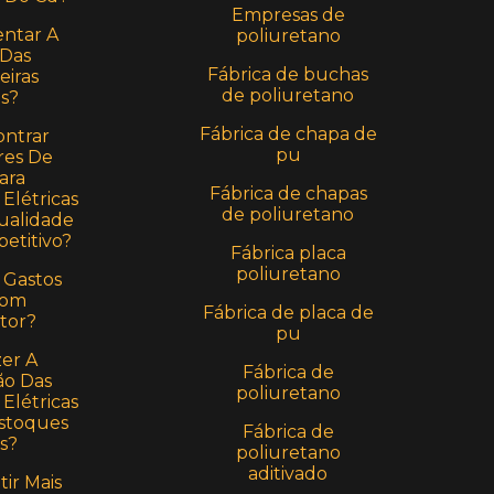
Empresas de
ntar A
poliuretano
 Das
Fábrica de buchas
eiras
de poliuretano
as?
Fábrica de chapa de
ntrar
pu
res De
ara
Fábrica de chapas
Elétricas
de poliuretano
alidade
etitivo?
Fábrica placa
poliuretano
 Gastos
Com
Fábrica de placa de
tor?
pu
er A
Fábrica de
o Das
poliuretano
Elétricas
stoques
Fábrica de
s?
poliuretano
aditivado
ir Mais