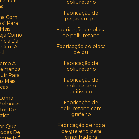
lculo E
poliuretano
s
Fabricação de
ma Com
peças em pu
s” Para
 Mais
Fabricação de placa
 Veja Como
de poliuretano
ência Da
Fabricação de placa
a Com A
de pu
ch
Fabricação de
Como A
poliuretano
 Demanda
uir Para
Fabricação de
s Mais
poliuretano
cas!
aditivado
 Como
Fabricação de
Melhores
poliuretano com
tos De
grafeno
stica
Fabricação de roda
or Que
de grafeno para
Rodas De
empilhadeira
potech É