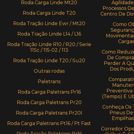
Roda Carga Linde Mt20
Agilidade
Processos D
Roda Carga Linde T20
Centro De Dis
Roda Tração Linde Ewr / Mt20
Como Ob
Seguranç
Roda Tração Linde L14 / L16
Movimenta
Carga
Roda Tração Linde R10 / R20 / Serie
11Sc / 115-02 / 113
Como Reduzi
De Compra
Roda Tração Linde T20 / Su20
Perder A Qu
Dos Prod
Outras rodas
Comparati
Paletrans
Manuten
Preventiva
Roda Carga Paletrans Pr16
(Tempo) E U
Roda Carga Paletrans Pr20
Conheça Os 
Pneus De
Roda Carga Paletrans Pr20I
Empilhad
Roda Carga Paletrans Pt16 / Pt Fast
Corredor Oper
Roda Tração Paletrans Pr16