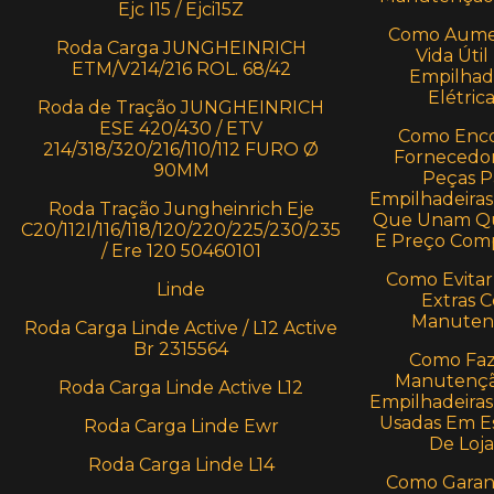
Ejc I15 / Ejci15Z
Como Aume
Roda Carga JUNGHEINRICH
Vida Útil
ETM/V214/216 ROL. 68/42
Empilhad
Elétric
Roda de Tração JUNGHEINRICH
ESE 420/430 / ETV
Como Enco
214/318/320/216/110/112 FURO Ø
Fornecedo
90MM
Peças P
Empilhadeiras 
Roda Tração Jungheinrich Eje
Que Unam Qu
C20/112I/116/118/120/220/225/230/235
E Preço Comp
/ Ere 120 50460101
Como Evitar
Linde
Extras 
Manuten
Roda Carga Linde Active / L12 Active
Br 2315564
Como Faz
Manutençã
Roda Carga Linde Active L12
Empilhadeiras 
Usadas Em E
Roda Carga Linde Ewr
De Loja
Roda Carga Linde L14
Como Garant