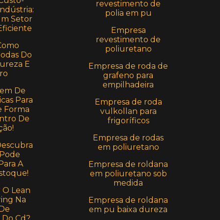
Custo-
revestimento de
ndústria:
polia em pu
Um Setor
ficiente
Empresa
revestimento de
Como
poliuretano
Rodas Do
Dureza E
Empresa de roda de
ro
grafeno para
empilhadeira
em De
icas Para
Empresa de roda
e Forma
vulkollan para
ntro De
frigoríficos
ção!
Empresa de rodas
Descubra
em poliuretano
 Pode
Para A
Empresa de roldana
stoque!
em poliuretano sob
medida
r O Lean
ing Na
Empresa de roldana
 De
em pu baixa dureza
 Do Cd?