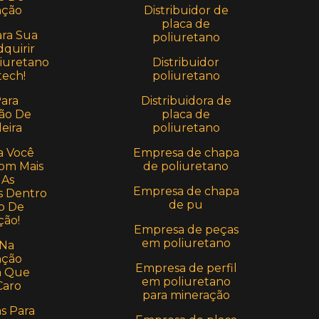
Distribuidor de
ção
placa de
ara Sua
poliuretano
quirir
Distribuidor
iuretano
poliuretano
ech!
Distribuidora de
Para
placa de
ão De
poliuretano
eira
Empresa de chapa
a Você
de poliuretano
om Mais
 As
Empresa de chapa
 Dentro
de pu
o De
ção!
Empresa de peças
em poliuretano
 Na
ção
Empresa de perfil
a Que
em poliuretano
Caro
para mineração
as Para