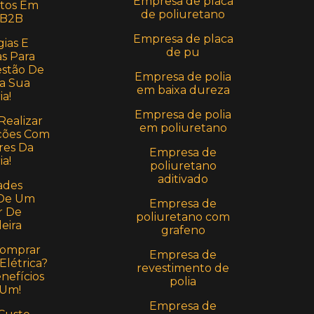
Empresa de placa
stos Em
de poliuretano
 B2B
Empresa de placa
ias E
de pu
s Para
estão De
Empresa de polia
a Sua
em baixa dureza
ia!
Empresa de polia
Realizar
em poliuretano
ções Com
res Da
Empresa de
ia!
poliuretano
aditivado
ades
 De Um
Empresa de
r De
poliuretano com
eira
grafeno
Comprar
Empresa de
Elétrica?
revestimento de
nefícios
polia
 Um!
Empresa de