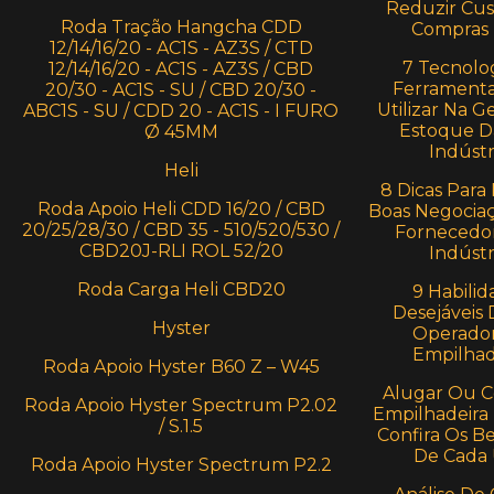
Reduzir Cu
Roda Tração Hangcha CDD
Compras
12/14/16/20 - AC1S - AZ3S / CTD
7 Tecnolog
12/14/16/20 - AC1S - AZ3S / CBD
Ferramenta
20/30 - AC1S - SU / CBD 20/30 -
Utilizar Na G
ABC1S - SU / CDD 20 - AC1S - I FURO
Estoque D
Ø 45MM
Indústr
Heli
8 Dicas Para 
Roda Apoio Heli CDD 16/20 / CBD
Boas Negocia
20/25/28/30 / CBD 35 - 510/520/530 /
Fornecedo
CBD20J-RLI ROL 52/20
Indústr
Roda Carga Heli CBD20
9 Habilid
Desejáveis
Hyster
Operado
Empilhad
Roda Apoio Hyster B60 Z – W45
Alugar Ou 
Roda Apoio Hyster Spectrum P2.02
Empilhadeira 
/ S.1.5
Confira Os Be
De Cada
Roda Apoio Hyster Spectrum P2.2