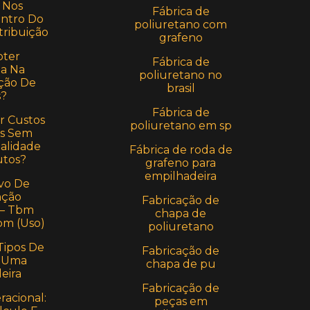
 Nos
Fábrica de
entro Do
poliuretano com
tribuição
grafeno
ter
Fábrica de
a Na
poliuretano no
ção De
brasil
s?
Fábrica de
r Custos
poliuretano em sp
s Sem
alidade
Fábrica de roda de
utos?
grafeno para
empilhadeira
vo De
ção
Fabricação de
 – Tbm
chapa de
bm (Uso)
poliuretano
Tipos De
Fabricação de
 Uma
chapa de pu
eira
Fabricação de
acional:
peças em