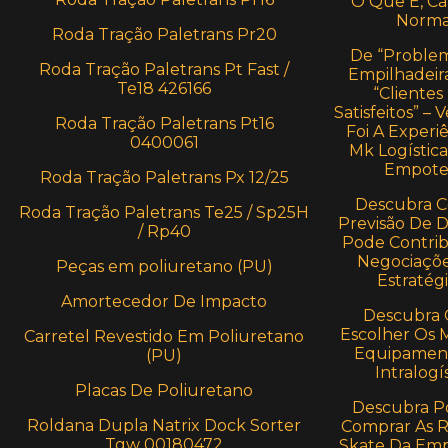
O Que É, Cá
Norma
Roda Tração Paletrans Pr20
De “Proble
Roda Tração Paletrans Pt Fast /
Empilhadeira
Te18 426166
“Clientes
Satisfeitos” –
Roda Tração Paletrans Pt16
Foi A Experi
0400061
Mk Logístic
Empote
Roda Tração Paletrans Px 12/25
Descubra 
Roda Tração Paletrans Te25 / Sp25H
Previsão De
/ Rp40
Pode Contrib
Negociaçõe
Peças em poliuretano (PU)
Estratégi
Amortecedor De Impacto
Descubra
Escolher Os 
Carretel Revestido Em Poliuretano
Equipamen
(PU)
Intralogí
Placas De Poliuretano
Descubra P
Roldana Dupla Natrix Dock Sorter
Comprar As 
Tgw 00180472
Skate Da Em