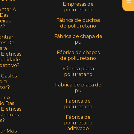
Empresas de
ntar A
poliuretano
 Das
Fábrica de buchas
eiras
de poliuretano
as?
Fábrica de chapa de
ntrar
pu
res De
ara
Fábrica de chapas
Elétricas
de poliuretano
alidade
etitivo?
Fábrica placa
poliuretano
 Gastos
Com
Fábrica de placa de
tor?
pu
er A
Fábrica de
o Das
poliuretano
Elétricas
stoques
Fábrica de
s?
poliuretano
aditivado
ir Mais