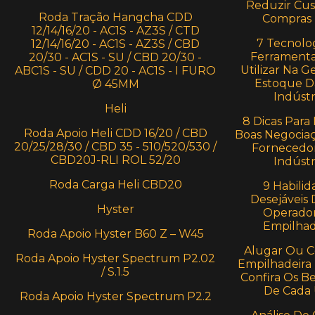
Reduzir Cu
Roda Tração Hangcha CDD
Compras
12/14/16/20 - AC1S - AZ3S / CTD
7 Tecnolog
12/14/16/20 - AC1S - AZ3S / CBD
Ferramenta
20/30 - AC1S - SU / CBD 20/30 -
Utilizar Na G
ABC1S - SU / CDD 20 - AC1S - I FURO
Estoque D
Ø 45MM
Indústr
Heli
8 Dicas Para 
Roda Apoio Heli CDD 16/20 / CBD
Boas Negocia
20/25/28/30 / CBD 35 - 510/520/530 /
Fornecedo
CBD20J-RLI ROL 52/20
Indústr
Roda Carga Heli CBD20
9 Habilid
Desejáveis
Hyster
Operado
Empilhad
Roda Apoio Hyster B60 Z – W45
Alugar Ou 
Roda Apoio Hyster Spectrum P2.02
Empilhadeira 
/ S.1.5
Confira Os Be
De Cada
Roda Apoio Hyster Spectrum P2.2