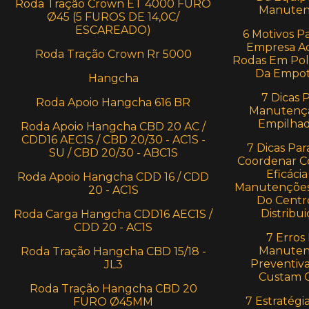
Roda Tração Crown ET 4000 FURO
Manuten
Ø45 (5 FUROS DE 14,0C/
ESCAREADO)
6 Motivos P
Empresa Ad
Roda Tração Crown Rr 5000
Rodas Em Pol
Da Empot
Hangcha
7 Dicas 
Roda Apoio Hangcha 616 BR
Manutenç
Empilhad
Roda Apoio Hangcha CBD 20 AC /
CDD16 AEC1S / CBD 20/30 - AC1S -
7 Dicas Par
SU / CBD 20/30 - ABC1S
Coordenar C
Eficácia
Roda Apoio Hangcha CDD 16 / CDD
Manutenções
20 - AC1S
Do Centr
Distribui
Roda Carga Hangcha CDD16 AEC1S /
CDD 20 - AC1S
7 Erros
Manuten
Roda Tração Hangcha CBD 15/18 -
Preventiv
JL3
Custam 
Roda Tração Hangcha CBD 20
7 Estratégi
FURO Ø45MM