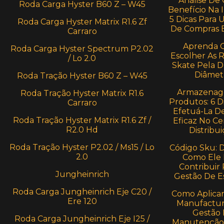
Análise De 
Roda Carga Hyster B60 Z – W45
Benefício Na I
5 Dicas Para 
Roda Carga Hyster Matrix R1.6 Zf
De Compras E
Carraro
Aprenda 
Roda Carga Hyster Spectrum P2.02
Escolher As 
/ Lo 2.0
Skate Pela 
Diâmet
Roda Tração Hyster B60 Z – W45
Armazenag
Roda Tração Hyster Matrix R1.6
Produtos: 6 D
Carraro
Efetuá-La D
Roda Tração Hyster Matrix R1.6 Zf /
Eficaz No Ce
R2.0 Hd
Distribui
Roda Tração Hyster P2.02 / Ms15 / Lo
Código Sku: 
2.0
Como Ele
Contribuir 
Jungheinrich
Gestão De E
Roda Carga Jungheinrich Eje C20 /
Como Aplica
Ere 120
Manufactur
Gestão
Roda Carga Jungheinrich Eje I25 /
Manutenção