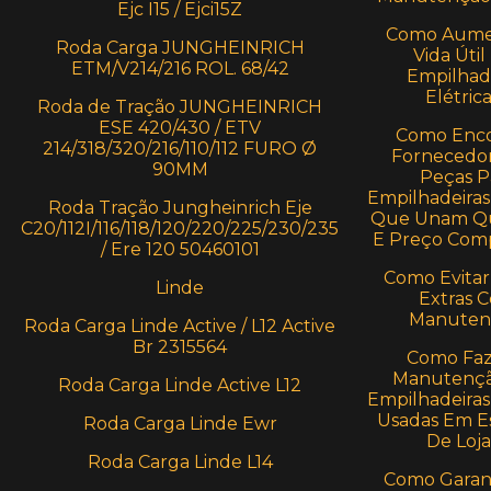
Ejc I15 / Ejci15Z
Como Aume
Roda Carga JUNGHEINRICH
Vida Útil
ETM/V214/216 ROL. 68/42
Empilhad
Elétric
Roda de Tração JUNGHEINRICH
ESE 420/430 / ETV
Como Enco
214/318/320/216/110/112 FURO Ø
Fornecedo
90MM
Peças P
Empilhadeiras 
Roda Tração Jungheinrich Eje
Que Unam Qu
C20/112I/116/118/120/220/225/230/235
E Preço Comp
/ Ere 120 50460101
Como Evitar
Linde
Extras 
Manuten
Roda Carga Linde Active / L12 Active
Br 2315564
Como Faz
Manutençã
Roda Carga Linde Active L12
Empilhadeiras 
Usadas Em E
Roda Carga Linde Ewr
De Loja
Roda Carga Linde L14
Como Garant