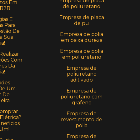
Empresa de placa
stos Em
de poliuretano
 B2B
Empresa de placa
ias E
de pu
s Para
estão De
Empresa de polia
a Sua
em baixa dureza
ia!
Empresa de polia
Realizar
em poliuretano
ções Com
res Da
Empresa de
ia!
poliuretano
aditivado
ades
 De Um
Empresa de
r De
poliuretano com
eira
grafeno
Comprar
Empresa de
Elétrica?
revestimento de
nefícios
polia
 Um!
Empresa de