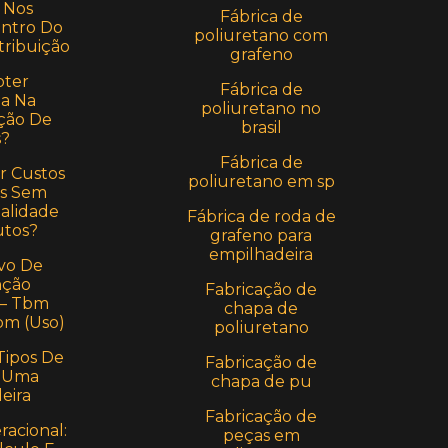
 Nos
Fábrica de
entro Do
poliuretano com
tribuição
grafeno
ter
Fábrica de
a Na
poliuretano no
ção De
brasil
s?
Fábrica de
r Custos
poliuretano em sp
s Sem
alidade
Fábrica de roda de
utos?
grafeno para
empilhadeira
vo De
ção
Fabricação de
 – Tbm
chapa de
bm (Uso)
poliuretano
Tipos De
Fabricação de
 Uma
chapa de pu
eira
Fabricação de
acional:
peças em