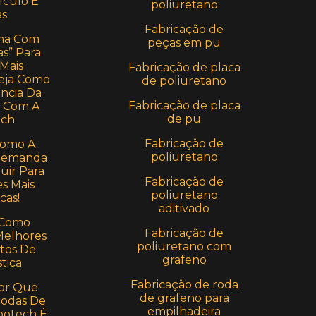
lculo E
poliuretano
s
Fabricação de
ma Com
peças em pu
s” Para
 Mais
Fabricação de placa
 Veja Como
de poliuretano
ência Da
Fabricação de placa
a Com A
de pu
ch
Fabricação de
Como A
poliuretano
 Demanda
uir Para
Fabricação de
s Mais
poliuretano
cas!
aditivado
 Como
Fabricação de
Melhores
poliuretano com
tos De
grafeno
stica
Fabricação de roda
or Que
de grafeno para
Rodas De
empilhadeira
potech É