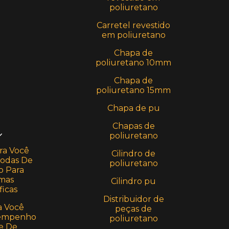
poliuretano
Carretel revestido
em poliuretano
Chapa de
poliuretano 10mm
Chapa de
poliuretano 15mm
Chapa de pu
Chapas de
poliuretano
ra Você
Cilindro de
Rodas De
poliuretano
o Para
rmas
Cilindro pu
icas
Distribuidor de
a Você
peças de
sempenho
poliuretano
e De