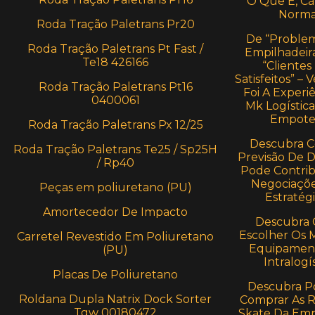
O Que É, Cá
Norma
Roda Tração Paletrans Pr20
De “Proble
Roda Tração Paletrans Pt Fast /
Empilhadeira
Te18 426166
“Clientes
Satisfeitos” –
Roda Tração Paletrans Pt16
Foi A Experi
0400061
Mk Logístic
Empote
Roda Tração Paletrans Px 12/25
Descubra 
Roda Tração Paletrans Te25 / Sp25H
Previsão De
/ Rp40
Pode Contrib
Negociaçõe
Peças em poliuretano (PU)
Estratégi
Amortecedor De Impacto
Descubra
Escolher Os 
Carretel Revestido Em Poliuretano
Equipamen
(PU)
Intralogí
Placas De Poliuretano
Descubra P
Roldana Dupla Natrix Dock Sorter
Comprar As 
Tgw 00180472
Skate Da Em