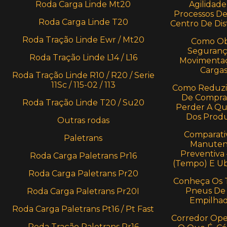
Roda Carga Linde Mt20
Agilidade
Processos D
Roda Carga Linde T20
Centro De Dis
Roda Tração Linde Ewr / Mt20
Como Ob
Seguranç
Roda Tração Linde L14 / L16
Movimenta
Carga
Roda Tração Linde R10 / R20 / Serie
11Sc / 115-02 / 113
Como Reduzi
De Compra
Roda Tração Linde T20 / Su20
Perder A Qu
Dos Prod
Outras rodas
Comparati
Paletrans
Manuten
Preventiva
Roda Carga Paletrans Pr16
(Tempo) E U
Roda Carga Paletrans Pr20
Conheça Os 
Pneus De
Roda Carga Paletrans Pr20I
Empilhad
Roda Carga Paletrans Pt16 / Pt Fast
Corredor Oper
Roda Tração Paletrans Pr16