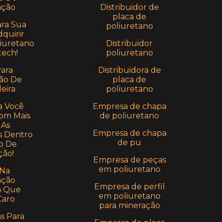
Distribuidor de
ção
placa de
ara Sua
poliuretano
quirir
Distribuidor
iuretano
poliuretano
ech!
Distribuidora de
Para
placa de
ão De
poliuretano
eira
Empresa de chapa
a Você
de poliuretano
om Mais
 As
Empresa de chapa
 Dentro
de pu
o De
ção!
Empresa de peças
em poliuretano
 Na
ção
Empresa de perfil
a Que
em poliuretano
Caro
para mineração
as Para