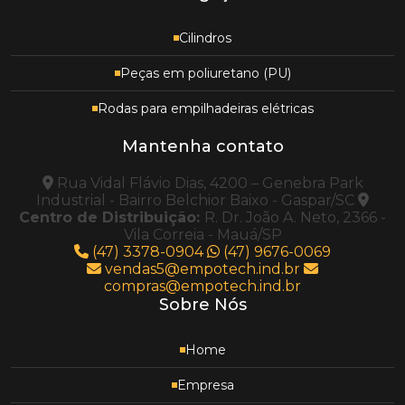
Cilindros
Peças em poliuretano (PU)
Rodas para empilhadeiras elétricas
Mantenha contato
Rua Vidal Flávio Dias, 4200 – Genebra Park
Industrial - Bairro Belchior Baixo - Gaspar/SC
Centro de Distribuição:
R. Dr. João A. Neto, 2366 -
Vila Correia - Mauá/SP
(47) 3378-0904
(47) 9676-0069
vendas5@empotech.ind.br
compras@empotech.ind.br
Sobre Nós
Home
Empresa