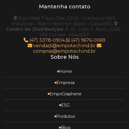
Mantenha contato
Rua Vidal Flávio Dias, 4200 – Genebra Park
Industrial - Bairro Belchior Baixo - Gaspar/SC
Centro de Distribuição:
R. Dr. João A. Neto, 2366 -
Vila Correia - Mauá/SP
(47) 3378-0904
(47) 9676-0069
vendas5@empotech.ind.br
compras@empotech.ind.br
Sobre Nós
Home
Empresa
EmpoGraphene
ESG
Produtos
Blog