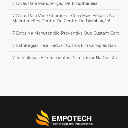
7 Dicas Para Manutenção De Empilhadeira
7 Dicas Para Você Coordenar Com Mais Eficácia As
Manutenções Dentro Do Centro De Distribuição!
7 Erros Na Manutenção Preventiva Que Custam Caro
7 Estratégias Para Reduzir Custos Em Compras B2B
7 Tecnologias E Ferramentas Para Utilizar Na Gestão
De Estoque Da Sua Indústria!
8 Dicas Para Realizar Boas Negociações Com
Fornecedores Da Indústria!
9 Habilidades Desejáveis De Um Operador De
Empilhadeira
Alugar Ou Comprar Empilhadeira Elétrica? Confira Os
Benefícios De Cada Um!
Análise De Custo-Benefício Na Indústria: 5 Dicas Para