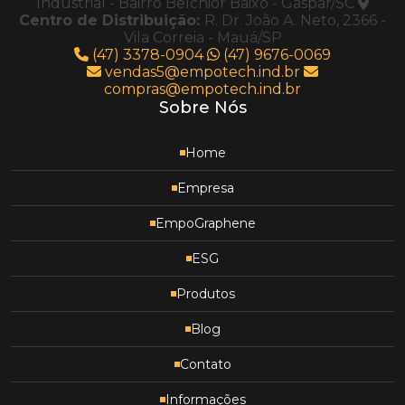
Industrial - Bairro Belchior Baixo - Gaspar/SC
Centro de Distribuição:
R. Dr. João A. Neto, 2366 -
Vila Correia - Mauá/SP
(47) 3378-0904
(47) 9676-0069
vendas5@empotech.ind.br
compras@empotech.ind.br
Sobre Nós
Home
Empresa
EmpoGraphene
ESG
Produtos
Blog
Contato
Informações