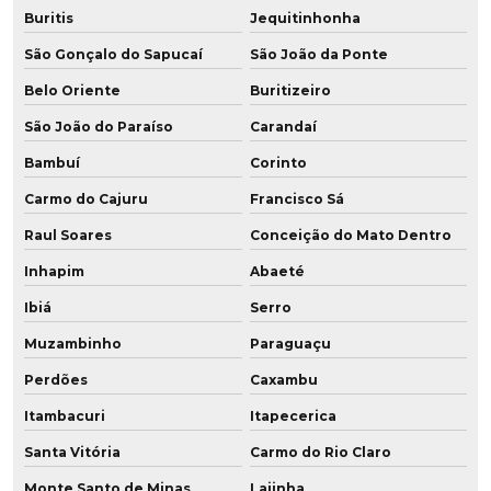
Buritis
Jequitinhonha
Roda para câmara fria
São Gonçalo do Sapucaí
São João da Ponte
Roda de grafeno para empilhadeira
Belo Oriente
Buritizeiro
São João do Paraíso
Carandaí
Roda de grafeno para empilhadeira elétrica
Bambuí
Corinto
Roda em poliuretano para câmara fria
Carmo do Cajuru
Francisco Sá
Roda em poliuretano para frigorífico
Raul Soares
Conceição do Mato Dentro
Roda vulkollan
Inhapim
Abaeté
Ibiá
Serro
Rodas para empilhadeiras
Muzambinho
Paraguaçu
Rodas para empilhadeiras elétricas
Perdões
Caxambu
Rodas para empilhadeiras fabricante
Itambacuri
Itapecerica
Rodas para paleteira pu
Santa Vitória
Carmo do Rio Claro
Monte Santo de Minas
Lajinha