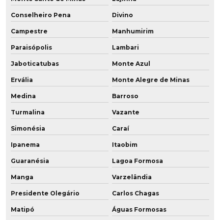
Rodas de poliuretano
Conselheiro Pena
Divino
Rodas de poliuretano para empilhadeiras
Campestre
Manhumirim
Rodas de poliuretano fabricantes
Paraisópolis
Lambari
Jaboticatubas
Monte Azul
Rodas de poliuretano para paleteiras
Ervália
Monte Alegre de Minas
Rodas de pu
Medina
Barroso
Rodas revestidas em poliuretano
Turmalina
Vazante
Rodinhas de poliuretano
Simonésia
Caraí
Ipanema
Itaobim
Rodízio de poliuretano
Guaranésia
Lagoa Formosa
Rodízio de poliuretano para andaime
Manga
Varzelândia
Rolamentos revestidos em poliuretano
Presidente Olegário
Carlos Chagas
Roldana de poliuretano
Matipó
Águas Formosas