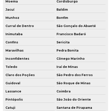
Moema
Cordisburgo
Jacuí
Baldim
Munhoz
Bonfim
Curral de Dentro
São Gonçalo do Abaeté
Inimutaba
Francisco Badaró
Confins
Sericita
Maravilhas
Pedra Bonita
Inconfidentes
Cônego Marinho
Toledo
Iraí de Minas
Claro dos Poções
São Pedro dos Ferros
Guidoval
São Roque de Minas
Lassance
Coimbra
Pintópolis
São João do Oriente
Catuji
Santana de Pirapama