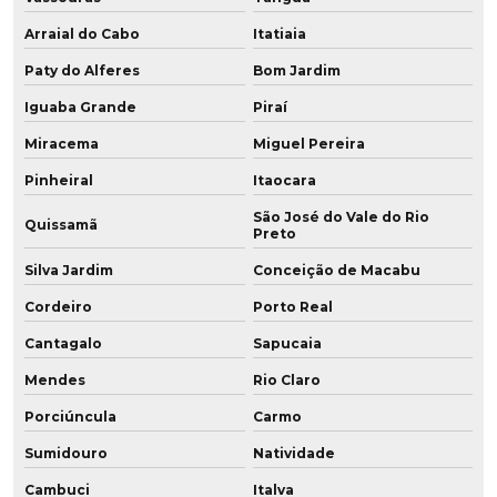
Fabricação de peças em pu
Arraial do Cabo
Itatiaia
Fabricação de placa de poliuretano
Paty do Alferes
Bom Jardim
Iguaba Grande
Piraí
Fabricação de placa de pu
Miracema
Miguel Pereira
Fabricação de poliuretano
Pinheiral
Itaocara
Fabricação de poliuretano aditivado
São José do Vale do Rio
Quissamã
Preto
Fabricação de poliuretano com grafeno
Silva Jardim
Conceição de Macabu
Fabricação de roda de grafeno para empilhadeira
Cordeiro
Porto Real
Cantagalo
Sapucaia
Fabricante de chapa de poliuretano
Mendes
Rio Claro
Fabricante de chapa de pu
Porciúncula
Carmo
Fabricante de perfil para mineração
Sumidouro
Natividade
Fabricante de placa de poliuretano
Cambuci
Italva