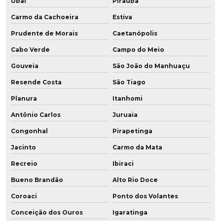
Ubaí
Piraúba
Carmo da Cachoeira
Estiva
Prudente de Morais
Caetanópolis
Cabo Verde
Campo do Meio
Gouveia
São João do Manhuaçu
Resende Costa
São Tiago
Planura
Itanhomi
Antônio Carlos
Juruaia
Congonhal
Pirapetinga
Jacinto
Carmo da Mata
Recreio
Ibiraci
Bueno Brandão
Alto Rio Doce
Coroaci
Ponto dos Volantes
Conceição dos Ouros
Igaratinga