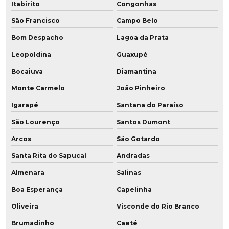
Itabirito
Congonhas
Peças usinadas em pu
São Francisco
Campo Belo
Bom Despacho
Lagoa da Prata
Perfil para mineração
Leopoldina
Guaxupé
Placa de poliuretano
Bocaiuva
Diamantina
Placa de poliuretano 5mm
Monte Carmelo
João Pinheiro
Placa de poliuretano onde comprar
Igarapé
Santana do Paraíso
São Lourenço
Santos Dumont
Placa de pu
Arcos
São Gotardo
Placa de pu onde comprar
Santa Rita do Sapucaí
Andradas
Placas de poliuretano preço
Almenara
Salinas
Polia em baixa dureza
Boa Esperança
Capelinha
Oliveira
Visconde do Rio Branco
Polia em poliuretano
Brumadinho
Caeté