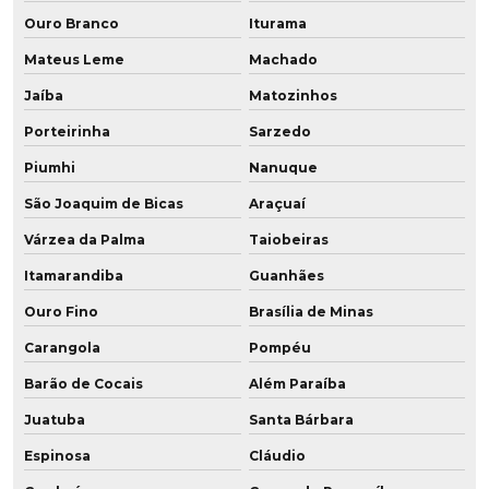
Poliuretano aditivado
Ouro Branco
Iturama
Poliuretano aditivado com grafeno
Mateus Leme
Machado
Jaíba
Matozinhos
Poliuretano de alta performance
Porteirinha
Sarzedo
Poliuretano com grafeno
Piumhi
Nanuque
Poliuretano resistente a altas temperaturas
São Joaquim de Bicas
Araçuaí
Pu amortecedor
Várzea da Palma
Taiobeiras
Itamarandiba
Guanhães
Raspador em pu
Ouro Fino
Brasília de Minas
Recondicionamento de peças
Carangola
Pompéu
Recondicionamento de rodas
Barão de Cocais
Além Paraíba
Revestimento de cilindros em pu
Juatuba
Santa Bárbara
Espinosa
Cláudio
Revestimento de polia