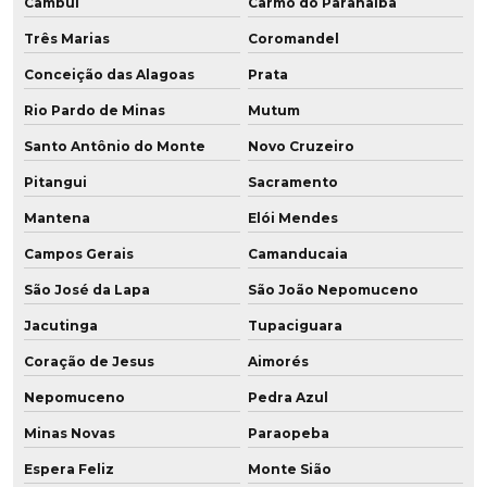
Cambuí
Carmo do Paranaíba
Revestimento de polia em pu
Três Marias
Coromandel
Revestimento poliuretano
Conceição das Alagoas
Prata
Rio Pardo de Minas
Mutum
Revestimento de poliuretano em tubos
Santo Antônio do Monte
Novo Cruzeiro
Revestimento em pu
Pitangui
Sacramento
Revestimento em pu para rodas
Mantena
Elói Mendes
Revestimento de rodas para empilhadeiras
Campos Gerais
Camanducaia
São José da Lapa
São João Nepomuceno
Revestimento de rodas em poliuretano
Jacutinga
Tupaciguara
Revestimento de rodas em pu
Coração de Jesus
Aimorés
Revestimento de roldana
Nepomuceno
Pedra Azul
Revestimento rolos em poliuretano
Minas Novas
Paraopeba
Espera Feliz
Monte Sião
Revestimento de tubos em poliuretano