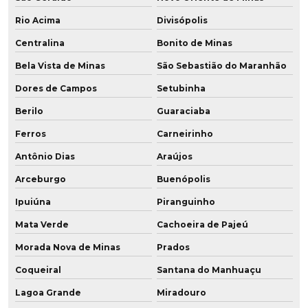
Rio Acima
Divisópolis
Centralina
Bonito de Minas
Bela Vista de Minas
São Sebastião do Maranhão
Dores de Campos
Setubinha
Berilo
Guaraciaba
Ferros
Carneirinho
Antônio Dias
Araújos
Arceburgo
Buenópolis
Ipuiúna
Piranguinho
Mata Verde
Cachoeira de Pajeú
Morada Nova de Minas
Prados
Coqueiral
Santana do Manhuaçu
Lagoa Grande
Miradouro