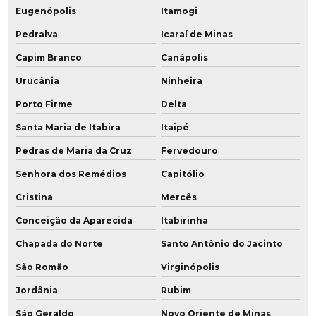
Eugenópolis
Itamogi
Pedralva
Icaraí de Minas
Capim Branco
Canápolis
Urucânia
Ninheira
Porto Firme
Delta
Santa Maria de Itabira
Itaipé
Pedras de Maria da Cruz
Fervedouro
Senhora dos Remédios
Capitólio
Cristina
Mercês
Conceição da Aparecida
Itabirinha
Chapada do Norte
Santo Antônio do Jacinto
São Romão
Virginópolis
Jordânia
Rubim
São Geraldo
Novo Oriente de Minas