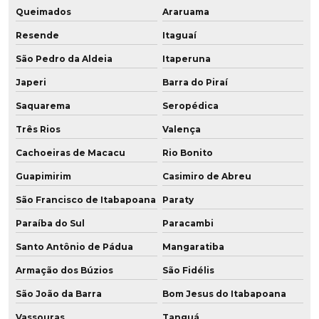
Fábrica placa poliuretano
Queimados
Araruama
Fábrica de placa de pu
Resende
Itaguaí
São Pedro da Aldeia
Itaperuna
Fábrica de poliuretano
Japeri
Barra do Piraí
Fábrica de poliuretano aditivado
Saquarema
Seropédica
Fábrica de poliuretano com grafeno
Três Rios
Valença
Cachoeiras de Macacu
Rio Bonito
Fábrica de poliuretano no brasil
Guapimirim
Casimiro de Abreu
Fábrica de poliuretano em sp
São Francisco de Itabapoana
Paraty
Fábrica de roda de grafeno para empilhadeira
Paraíba do Sul
Paracambi
Fabricação de chapa de poliuretano
Santo Antônio de Pádua
Mangaratiba
Armação dos Búzios
São Fidélis
Fabricação de chapa de pu
São João da Barra
Bom Jesus do Itabapoana
Fabricação de peças em poliuretano
Vassouras
Tanguá