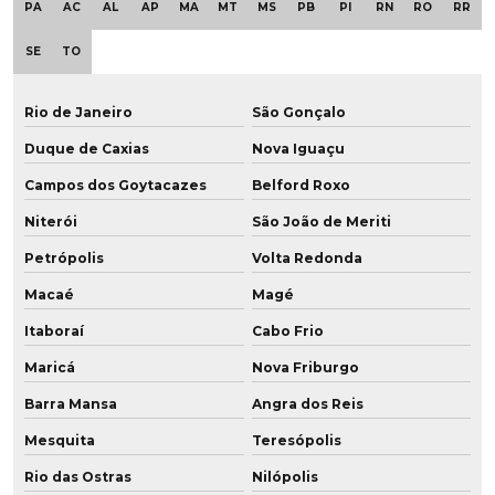
PA
AC
AL
AP
MA
MT
MS
PB
PI
RN
RO
RR
Empresa revestimento de poliuretano
SE
TO
Empresa de roda de grafeno para empilhadeira
Rio de Janeiro
São Gonçalo
Empresa de roda vulkollan para frigoríficos
Duque de Caxias
Nova Iguaçu
Empresa de rodas em poliuretano
Campos dos Goytacazes
Belford Roxo
Niterói
São João de Meriti
Empresa de roldana em poliuretano sob medida
Petrópolis
Volta Redonda
Empresa de roldana em pu baixa dureza
Macaé
Magé
Empresas de poliuretano
Itaboraí
Cabo Frio
Fábrica de buchas de poliuretano
Maricá
Nova Friburgo
Barra Mansa
Angra dos Reis
Fábrica de chapa de pu
Mesquita
Teresópolis
Fábrica de chapas de poliuretano
Rio das Ostras
Nilópolis