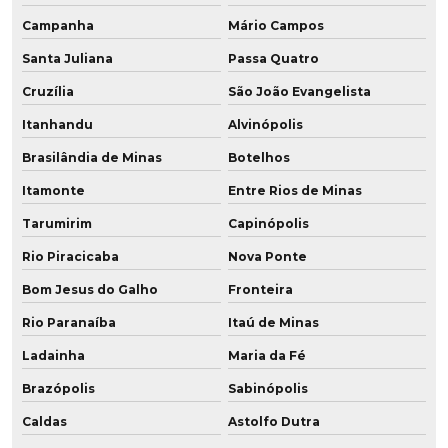
Campanha
Mário Campos
Venda de chapa de poliuretano
Santa Juliana
Passa Quatro
Cruzília
São João Evangelista
Itanhandu
Alvinópolis
Brasilândia de Minas
Botelhos
Itamonte
Entre Rios de Minas
Tarumirim
Capinópolis
Rio Piracicaba
Nova Ponte
Bom Jesus do Galho
Fronteira
Rio Paranaíba
Itaú de Minas
Ladainha
Maria da Fé
Brazópolis
Sabinópolis
Caldas
Astolfo Dutra