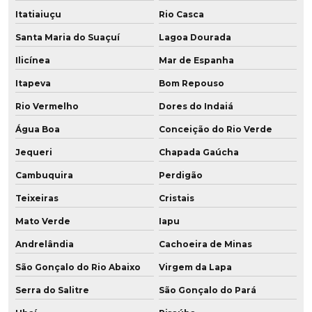
Itatiaiuçu
Rio Casca
Santa Maria do Suaçuí
Lagoa Dourada
Ilicínea
Mar de Espanha
Itapeva
Bom Repouso
Rio Vermelho
Dores do Indaiá
Água Boa
Conceição do Rio Verde
Jequeri
Chapada Gaúcha
Cambuquira
Perdigão
Teixeiras
Cristais
Mato Verde
Iapu
Andrelândia
Cachoeira de Minas
São Gonçalo do Rio Abaixo
Virgem da Lapa
Serra do Salitre
São Gonçalo do Pará