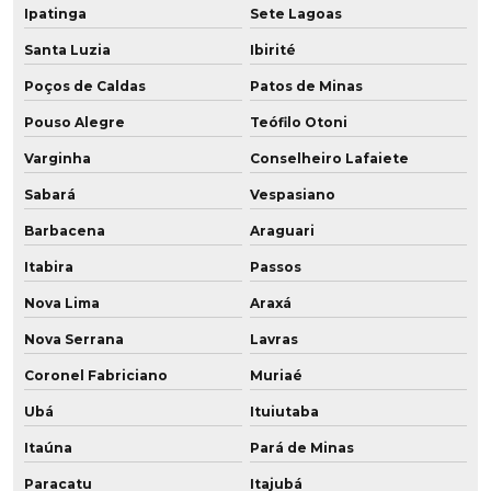
Fabricante de roda vulkollan para câmara fria
Ipatinga
Sete Lagoas
Santa Luzia
Ibirité
Fabricante de rodízios de poliuretano
Poços de Caldas
Patos de Minas
Fabricantes de peças em poliuretano
Pouso Alegre
Teófilo Otoni
Fabricantes de rodas em poliuretano
Varginha
Conselheiro Lafaiete
Fornecedor de peças de poliuretano
Sabará
Vespasiano
Barbacena
Araguari
Fornecedor de placa de poliuretano
Itabira
Passos
Fornecedor de poliuretano
Nova Lima
Araxá
Fornecedor de poliuretano em sp
Nova Serrana
Lavras
Fornecedor de pu
Coronel Fabriciano
Muriaé
Ubá
Ituiutaba
Fornecedor de roldana em pu
Itaúna
Pará de Minas
Fornecedor de roldana em pu baixa dureza
Paracatu
Itajubá