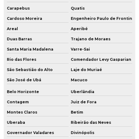
Carapebus
Quatis
Fabricante de placa de pu
Cardoso Moreira
Engenheiro Paulo de Frontin
Fabricante de polia em baixa dureza
Areal
Aperibé
Fabricante de polia em poliuretano
Duas Barras
Trajano de Moraes
Santa Maria Madalena
Varre-Sai
Fabricante de poliuretano
Rio das Flores
Comendador Levy Gasparian
Fabricante de poliuretano aditivado
São Sebastião do Alto
Laje do Muriaé
Fabricante de poliuretano com grafeno
São José de Ubá
Macuco
Fabricante de pu
Belo Horizonte
Uberlândia
Fabricante de roda de grafeno para empilhadeira
Contagem
Juiz de Fora
Montes Claros
Betim
Fabricante de roda em poliuretano para frigorífico
Uberaba
Ribeirão das Neves
Fabricante de roda vulkollan
Governador Valadares
Divinópolis