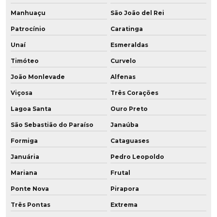
Indústria de poliuretano
Manhuaçu
São João del Rei
Patrocínio
Caratinga
Onde comprar buchas de poliuretano
Unaí
Esmeraldas
Onde comprar chapas de poliuretano
Timóteo
Curvelo
Peças automotivas em poliuretano
João Monlevade
Alfenas
Peças especiais em poliuretano
Viçosa
Três Corações
Lagoa Santa
Ouro Preto
Peças em poliuretano
São Sebastião do Paraíso
Janaúba
Peças em poliuretano expandido
Formiga
Cataguases
Peças em pu
Januária
Pedro Leopoldo
Peças em resina de poliuretano
Mariana
Frutal
Ponte Nova
Pirapora
Peças técnicas em poliuretano
Três Pontas
Extrema
Peças técnicas em pu