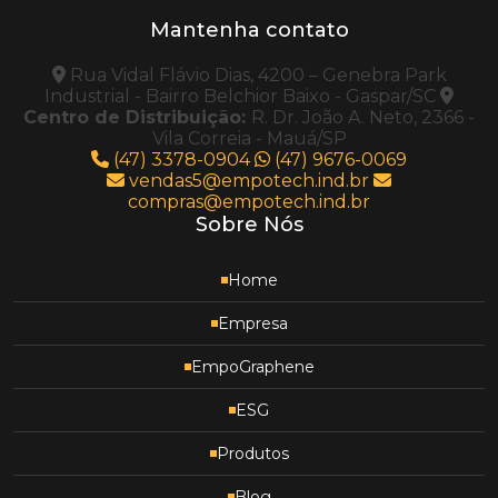
Mantenha contato
Rua Vidal Flávio Dias, 4200 – Genebra Park
Industrial - Bairro Belchior Baixo - Gaspar/SC
Centro de Distribuição:
R. Dr. João A. Neto, 2366 -
Vila Correia - Mauá/SP
(47) 3378-0904
(47) 9676-0069
vendas5@empotech.ind.br
compras@empotech.ind.br
Sobre Nós
Home
Empresa
EmpoGraphene
ESG
Produtos
Blog