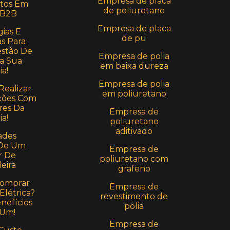
Empresa de placa
stos Em
de poliuretano
 B2B
Empresa de placa
ias E
de pu
s Para
estão De
Empresa de polia
a Sua
em baixa dureza
ia!
Empresa de polia
Realizar
em poliuretano
ções Com
res Da
Empresa de
ia!
poliuretano
aditivado
ades
 De Um
Empresa de
r De
poliuretano com
eira
grafeno
Comprar
Empresa de
Elétrica?
revestimento de
nefícios
polia
 Um!
Empresa de