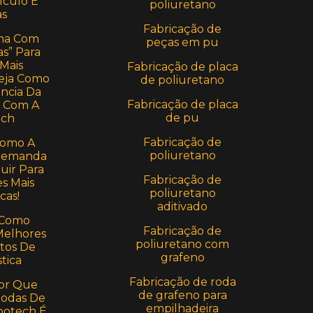
lculo E
poliuretano
s
Fabricação de
ma Com
peças em pu
s” Para
 Mais
Fabricação de placa
 Veja Como
de poliuretano
ência Da
Fabricação de placa
a Com A
de pu
ch
Fabricação de
Como A
poliuretano
 Demanda
uir Para
Fabricação de
s Mais
poliuretano
cas!
aditivado
 Como
Fabricação de
Melhores
poliuretano com
tos De
grafeno
stica
Fabricação de roda
or Que
de grafeno para
Rodas De
empilhadeira
potech É