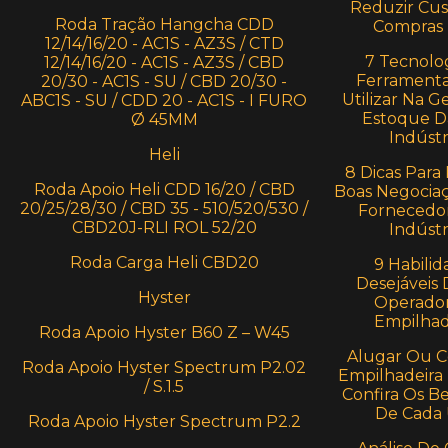
Reduzir Cu
Roda Tração Hangcha CDD
Compras
12/14/16/20 - AC1S - AZ3S / CTD
7 Tecnolog
12/14/16/20 - AC1S - AZ3S / CBD
Ferramenta
20/30 - AC1S - SU / CBD 20/30 -
Utilizar Na G
ABC1S - SU / CDD 20 - AC1S - I FURO
Estoque D
Ø 45MM
Indústr
Heli
8 Dicas Para 
Roda Apoio Heli CDD 16/20 / CBD
Boas Negocia
20/25/28/30 / CBD 35 - 510/520/530 /
Fornecedo
CBD20J-RLI ROL 52/20
Indústr
Roda Carga Heli CBD20
9 Habilid
Desejáveis
Hyster
Operado
Empilhad
Roda Apoio Hyster B60 Z – W45
Alugar Ou 
Roda Apoio Hyster Spectrum P2.02
Empilhadeira 
/ S.1.5
Confira Os Be
De Cada
Roda Apoio Hyster Spectrum P2.2