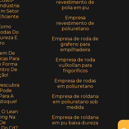
Custo-
revestimento de
ndústria:
polia em pu
Um Setor
ficiente
Empresa
revestimento de
Como
poliuretano
Rodas Do
Dureza E
Empresa de roda de
ro
grafeno para
empilhadeira
em De
icas Para
Empresa de roda
e Forma
vulkollan para
ntro De
frigoríficos
ção!
Empresa de rodas
Descubra
em poliuretano
 Pode
Para A
Empresa de roldana
stoque!
em poliuretano sob
medida
r O Lean
ing Na
Empresa de roldana
 De
em pu baixa dureza
 Do Cd?