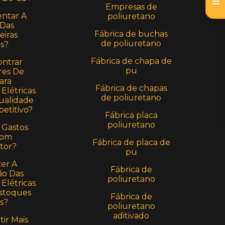
Empresas de
ntar A
poliuretano
 Das
Fábrica de buchas
eiras
de poliuretano
as?
Fábrica de chapa de
ntrar
pu
res De
ara
Fábrica de chapas
Elétricas
de poliuretano
alidade
etitivo?
Fábrica placa
poliuretano
 Gastos
Com
Fábrica de placa de
tor?
pu
er A
Fábrica de
o Das
poliuretano
Elétricas
stoques
Fábrica de
s?
poliuretano
aditivado
ir Mais