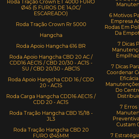
Roda Tração Crown ET 4000 FURO
Manuten
Ø45 (5 FUROS DE 14,0C/
ESCAREADO)
6 Motivos P
Empresa Ad
Roda Tração Crown Rr 5000
Rodas Em Pol
Da Empot
Hangcha
7 Dicas 
Roda Apoio Hangcha 616 BR
Manutenç
Empilhad
Roda Apoio Hangcha CBD 20 AC /
CDD16 AEC1S / CBD 20/30 - AC1S -
7 Dicas Par
SU / CBD 20/30 - ABC1S
Coordenar C
Eficácia
Roda Apoio Hangcha CDD 16 / CDD
Manutenções
20 - AC1S
Do Centr
Distribui
Roda Carga Hangcha CDD16 AEC1S /
CDD 20 - AC1S
7 Erros
Manuten
Roda Tração Hangcha CBD 15/18 -
Preventiv
JL3
Custam 
Roda Tração Hangcha CBD 20
7 Estratégi
FURO Ø45MM