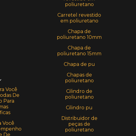
poliuretano
Carretel revestido
em poliuretano
Chapa de
poliuretano 10mm
Chapa de
poliuretano 15mm
Chapa de pu
Chapas de
poliuretano
ra Você
Cilindro de
Rodas De
poliuretano
o Para
rmas
Cilindro pu
icas
Distribuidor de
a Você
peças de
sempenho
poliuretano
e De