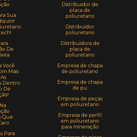
Distribuidor de
ção
placa de
ara Sua
poliuretano
quirir
Distribuidor
iuretano
poliuretano
ech!
Distribuidora de
Para
placa de
ão De
poliuretano
eira
Empresa de chapa
a Você
de poliuretano
om Mais
 As
Empresa de chapa
 Dentro
de pu
o De
ção!
Empresa de peças
em poliuretano
 Na
ção
Empresa de perfil
a Que
em poliuretano
Caro
para mineração
as Para