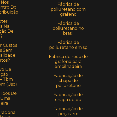
 Nos
Fábrica de
entro Do
poliuretano com
tribuição
grafeno
ter
Fábrica de
a Na
poliuretano no
ção De
brasil
s?
Fábrica de
r Custos
poliuretano em sp
s Sem
alidade
Fábrica de roda de
utos?
grafeno para
empilhadeira
vo De
ção
Fabricação de
 – Tbm
chapa de
bm (Uso)
poliuretano
Tipos De
Fabricação de
 Uma
chapa de pu
eira
Fabricação de
acional:
peças em