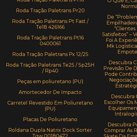
O Que É, Cá
Norma
Roda Tração Paletrans Pr20
De “Proble
Roda Tração Paletrans Pt Fast /
Empilhadeira
Te18 426166
“Clientes
Satisfeitos” –
Roda Tração Paletrans Pt16
Foi A Experi
0400061
Mk Logístic
Empote
Roda Tração Paletrans Px 12/25
Descubra 
Roda Tração Paletrans Te25 / Sp25H
Previsão De
/ Rp40
Pode Contrib
Negociaçõe
Peças em poliuretano (PU)
Estratégi
Amortecedor De Impacto
Descubra
Escolher Os 
Carretel Revestido Em Poliuretano
Equipamen
(PU)
Intralogí
Placas De Poliuretano
Descubra P
Roldana Dupla Natrix Dock Sorter
Comprar As 
Tgw 00180472
Skate Da Em