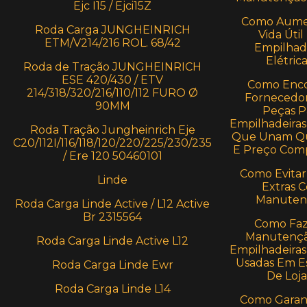
Ejc I15 / Ejci15Z
Como Aume
Roda Carga JUNGHEINRICH
Vida Útil
ETM/V214/216 ROL. 68/42
Empilhad
Elétric
Roda de Tração JUNGHEINRICH
ESE 420/430 / ETV
Como Enco
214/318/320/216/110/112 FURO Ø
Fornecedo
90MM
Peças P
Empilhadeiras 
Roda Tração Jungheinrich Eje
Que Unam Qu
C20/112I/116/118/120/220/225/230/235
E Preço Comp
/ Ere 120 50460101
Como Evitar
Linde
Extras 
Manuten
Roda Carga Linde Active / L12 Active
Br 2315564
Como Faz
Manutençã
Roda Carga Linde Active L12
Empilhadeiras 
Usadas Em E
Roda Carga Linde Ewr
De Loja
Roda Carga Linde L14
Como Garant