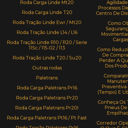
Roda Carga Linde Mt20
Agilidade
Processos D
Roda Carga Linde T20
Centro De Dis
Roda Tração Linde Ewr / Mt20
Como Ob
Seguranç
Roda Tração Linde L14 / L16
Movimenta
Carga
Roda Tração Linde R10 / R20 / Serie
11Sc / 115-02 / 113
Como Reduzi
De Compra
Roda Tração Linde T20 / Su20
Perder A Qu
Dos Prod
Outras rodas
Comparati
Paletrans
Manuten
Preventiva
Roda Carga Paletrans Pr16
(Tempo) E U
Roda Carga Paletrans Pr20
Conheça Os 
Pneus De
Roda Carga Paletrans Pr20I
Empilhad
Roda Carga Paletrans Pt16 / Pt Fast
Corredor Oper
Roda Tração Paletrans Pr16