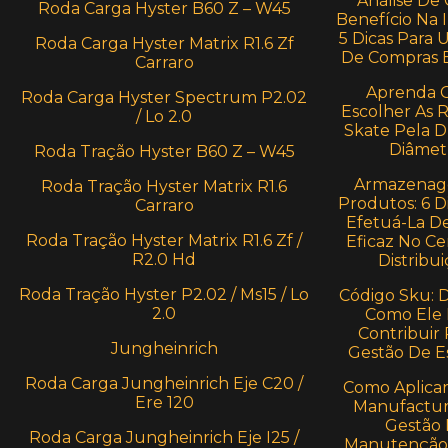
Análise De 
Roda Carga Hyster B60 Z – W45
Benefício Na I
5 Dicas Para 
Roda Carga Hyster Matrix R1.6 Zf
De Compras E
Carraro
Aprenda 
Roda Carga Hyster Spectrum P2.02
Escolher As 
/ Lo 2.0
Skate Pela 
Diâmet
Roda Tração Hyster B60 Z – W45
Armazenag
Roda Tração Hyster Matrix R1.6
Produtos: 6 D
Carraro
Efetuá-La D
Roda Tração Hyster Matrix R1.6 Zf /
Eficaz No Ce
R2.0 Hd
Distribui
Roda Tração Hyster P2.02 / Ms15 / Lo
Código Sku: 
2.0
Como Ele
Contribuir 
Jungheinrich
Gestão De E
Roda Carga Jungheinrich Eje C20 /
Como Aplica
Ere 120
Manufactur
Gestão
Roda Carga Jungheinrich Eje I25 /
Manutenção