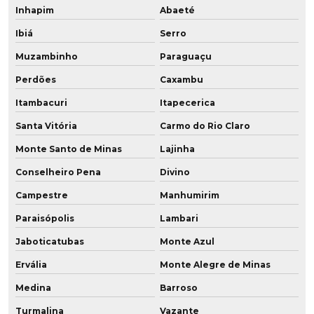
Inhapim
Abaeté
Rodas para empilhadeiras
Ibiá
Serro
Rodas para empilhadeiras elétricas
Muzambinho
Paraguaçu
Perdões
Caxambu
Rodas para empilhadeiras fabricante
Itambacuri
Itapecerica
Rodas para paleteira pu
Santa Vitória
Carmo do Rio Claro
Rodas de poliuretano
Monte Santo de Minas
Lajinha
Rodas de poliuretano para empilhadeiras
Conselheiro Pena
Divino
Campestre
Manhumirim
Rodas de poliuretano fabricantes
Paraisópolis
Lambari
Rodas de poliuretano para paleteiras
Jaboticatubas
Monte Azul
Rodas de pu
Ervália
Monte Alegre de Minas
Medina
Barroso
Rodas revestidas em poliuretano
Turmalina
Vazante