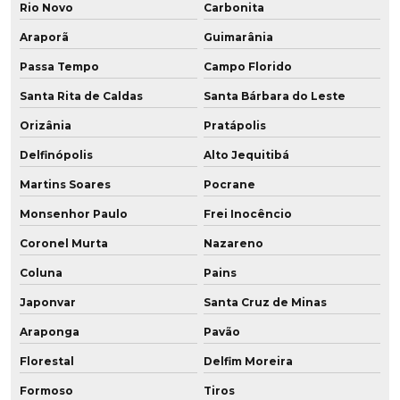
Rio Novo
Carbonita
Araporã
Guimarânia
Passa Tempo
Campo Florido
Santa Rita de Caldas
Santa Bárbara do Leste
Orizânia
Pratápolis
Delfinópolis
Alto Jequitibá
Martins Soares
Pocrane
Monsenhor Paulo
Frei Inocêncio
Coronel Murta
Nazareno
Coluna
Pains
Japonvar
Santa Cruz de Minas
Araponga
Pavão
Florestal
Delfim Moreira
Formoso
Tiros