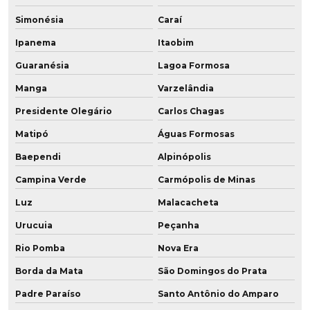
Rodinhas de poliuretano
Simonésia
Caraí
Rodízio de poliuretano
Ipanema
Itaobim
Rodízio de poliuretano para andaime
Guaranésia
Lagoa Formosa
Manga
Varzelândia
Rolamentos revestidos em poliuretano
Presidente Olegário
Carlos Chagas
Roldana de poliuretano
Matipó
Águas Formosas
Roldana em pu baixa dureza
Baependi
Alpinópolis
Roldanas de pu
Campina Verde
Carmópolis de Minas
Luz
Malacacheta
Roletes de poliuretano
Urucuia
Peçanha
Soluções em poliuretano
Rio Pomba
Nova Era
Tubo flexível poliuretano
Borda da Mata
São Domingos do Prata
Padre Paraíso
Santo Antônio do Amparo
Tubo de poliuretano