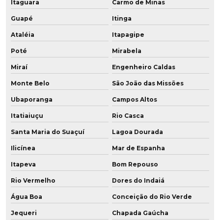
Itaguara
Carmo de Minas
Guapé
Itinga
Ataléia
Itapagipe
Poté
Mirabela
Miraí
Engenheiro Caldas
Monte Belo
São João das Missões
Ubaporanga
Campos Altos
Itatiaiuçu
Rio Casca
Santa Maria do Suaçuí
Lagoa Dourada
Ilicínea
Mar de Espanha
Itapeva
Bom Repouso
Rio Vermelho
Dores do Indaiá
Água Boa
Conceição do Rio Verde
Jequeri
Chapada Gaúcha