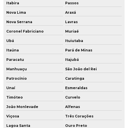
Fornecedor de poliuretano
Itabira
Passos
Nova Lima
Araxá
Fornecedor de poliuretano em sp
Nova Serrana
Lavras
Fornecedor de pu
Coronel Fabriciano
Muriaé
Fornecedor de roldana em pu
Ubá
Ituiutaba
Fornecedor de roldana em pu baixa dureza
Itaúna
Pará de Minas
Paracatu
Itajubá
Indústria de poliuretano
Manhuaçu
São João del Rei
Onde comprar buchas de poliuretano
Patrocínio
Caratinga
Onde comprar chapas de poliuretano
Unaí
Esmeraldas
Timóteo
Curvelo
Peças automotivas em poliuretano
João Monlevade
Alfenas
Peças especiais em poliuretano
Viçosa
Três Corações
Peças em poliuretano
Lagoa Santa
Ouro Preto