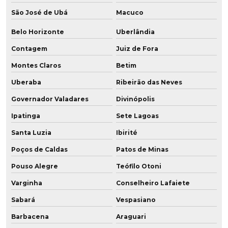
São José de Ubá
Macuco
Fabricante de pu
Belo Horizonte
Uberlândia
Fabricante de roda de grafeno para empilhadeira
Contagem
Juiz de Fora
Fabricante de roda em poliuretano para frigorífico
Montes Claros
Betim
Fabricante de roda vulkollan
Uberaba
Ribeirão das Neves
Governador Valadares
Divinópolis
Fabricante de roda vulkollan para câmara fria
Ipatinga
Sete Lagoas
Fabricante de rodízios de poliuretano
Santa Luzia
Ibirité
Fabricantes de peças em poliuretano
Poços de Caldas
Patos de Minas
Pouso Alegre
Teófilo Otoni
Fabricantes de rodas em poliuretano
Varginha
Conselheiro Lafaiete
Fornecedor de peças de poliuretano
Sabará
Vespasiano
Fornecedor de placa de poliuretano
Barbacena
Araguari