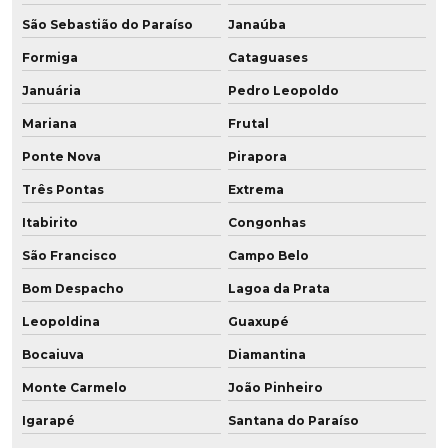
Peças em poliuretano expandido
São Sebastião do Paraíso
Janaúba
Formiga
Cataguases
Peças em pu
Januária
Pedro Leopoldo
Peças em resina de poliuretano
Mariana
Frutal
Peças técnicas em poliuretano
Ponte Nova
Pirapora
Peças técnicas em pu
Três Pontas
Extrema
Itabirito
Congonhas
Peças usinadas em pu
São Francisco
Campo Belo
Perfil para mineração
Bom Despacho
Lagoa da Prata
Placa de poliuretano
Leopoldina
Guaxupé
Bocaiuva
Diamantina
Placa de poliuretano 5mm
Monte Carmelo
João Pinheiro
Placa de poliuretano onde comprar
Igarapé
Santana do Paraíso
Placa de pu