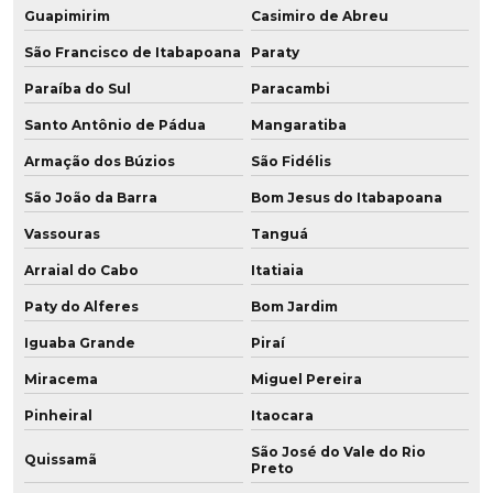
Fábrica de poliuretano em sp
Guapimirim
Casimiro de Abreu
Fábrica de roda de grafeno para empilhadeira
São Francisco de Itabapoana
Paraty
Paraíba do Sul
Paracambi
Fabricação de chapa de poliuretano
Santo Antônio de Pádua
Mangaratiba
Fabricação de chapa de pu
Armação dos Búzios
São Fidélis
Fabricação de peças em poliuretano
São João da Barra
Bom Jesus do Itabapoana
Vassouras
Tanguá
Fabricação de peças em pu
Arraial do Cabo
Itatiaia
Fabricação de placa de poliuretano
Paty do Alferes
Bom Jardim
Fabricação de placa de pu
Iguaba Grande
Piraí
Fabricação de poliuretano
Miracema
Miguel Pereira
Pinheiral
Itaocara
Fabricação de poliuretano aditivado
São José do Vale do Rio
Quissamã
Fabricação de poliuretano com grafeno
Preto