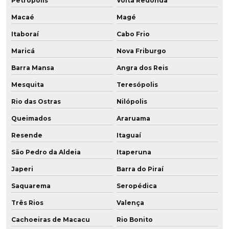
Petrópolis
Volta Redonda
Empresas de poliuretano
Macaé
Magé
Itaboraí
Cabo Frio
Fábrica de buchas de poliuretano
Maricá
Nova Friburgo
Fábrica de chapa de pu
Barra Mansa
Angra dos Reis
Fábrica de chapas de poliuretano
Mesquita
Teresópolis
Rio das Ostras
Nilópolis
Fábrica placa poliuretano
Queimados
Araruama
Fábrica de placa de pu
Resende
Itaguaí
Fábrica de poliuretano
São Pedro da Aldeia
Itaperuna
Fábrica de poliuretano aditivado
Japeri
Barra do Piraí
Saquarema
Seropédica
Fábrica de poliuretano com grafeno
Três Rios
Valença
Fábrica de poliuretano no brasil
Cachoeiras de Macacu
Rio Bonito