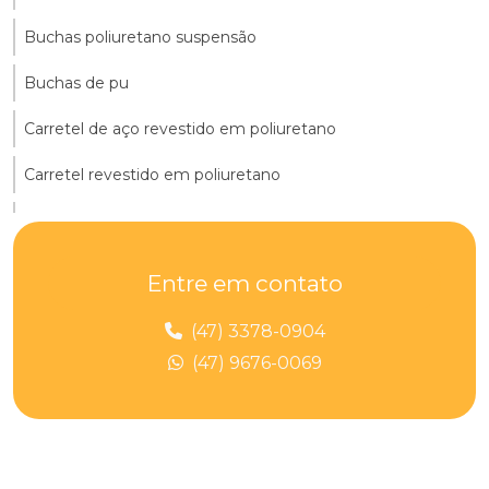
Buchas poliuretano suspensão
Buchas de pu
Carretel de aço revestido em poliuretano
Carretel revestido em poliuretano
Chapa de poliuretano 10mm
Chapa de poliuretano 15mm
Entre em contato
Chapa de pu
(47) 3378-0904
Chapas de poliuretano
(47) 9676-0069
Cilindro de poliuretano
Cilindro pu