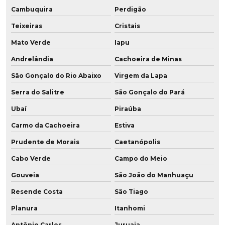
Cambuquira
Perdigão
Teixeiras
Cristais
Mato Verde
Iapu
Andrelândia
Cachoeira de Minas
São Gonçalo do Rio Abaixo
Virgem da Lapa
Serra do Salitre
São Gonçalo do Pará
Ubaí
Piraúba
Carmo da Cachoeira
Estiva
Prudente de Morais
Caetanópolis
Cabo Verde
Campo do Meio
Gouveia
São João do Manhuaçu
Resende Costa
São Tiago
Planura
Itanhomi
Antônio Carlos
Juruaia