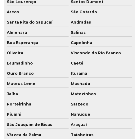
São Lourenço
Santos Dumont
Placa de pu onde comprar
Arcos
São Gotardo
Santa Rita do Sapucaí
Andradas
Placas de poliuretano preço
Almenara
Salinas
Polia em baixa dureza
Boa Esperança
Capelinha
Polia em poliuretano
Oliveira
Visconde do Rio Branco
Poliuretano aditivado
Brumadinho
Caeté
Ouro Branco
Iturama
Poliuretano aditivado com grafeno
Mateus Leme
Machado
Poliuretano de alta performance
Jaíba
Matozinhos
Poliuretano com grafeno
Porteirinha
Sarzedo
Piumhi
Nanuque
Poliuretano resistente a altas temperaturas
São Joaquim de Bicas
Araçuaí
Pu amortecedor
Várzea da Palma
Taiobeiras