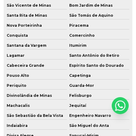
São Vicente de Minas
Bom Jardim de Minas
Santa Rita de Minas
São Tomás de Aquino
Nova Porteirinha
Piracema
Conquista
Comercinho
Santana da Vargem
Itumirim
Lagamar
Santo Antônio do Retiro
Cabeceira Grande
Espírito Santo do Dourado
Pouso Alto
Capetinga
Periquito
Guarda-Mor
Divinolândia de Minas
Felisburgo
Machacalis
Jequitaí
São Sebastião da Bela Vista
Engenheiro Navarro
Indaiabira
São Miguel do Anta
Divisa Alegre
Sapucaí-Mirim