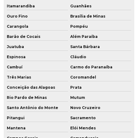
Raspador em pu
Itamarandiba
Guanhães
Recondicionamento de peças
Ouro Fino
Brasília de Minas
Carangola
Pompéu
Recondicionamento de rodas
Barão de Cocais
Além Paraíba
Revestimento de cilindros em pu
Juatuba
Santa Bárbara
Revestimento de polia
Espinosa
Cláudio
Revestimento de polia em pu
Cambuí
Carmo do Paranaíba
Três Marias
Coromandel
Revestimento poliuretano
Conceição das Alagoas
Prata
Revestimento de poliuretano em tubos
Rio Pardo de Minas
Mutum
Revestimento em pu
Santo Antônio do Monte
Novo Cruzeiro
Pitangui
Sacramento
Revestimento em pu para rodas
Mantena
Elói Mendes
Revestimento de rodas para empilhadeiras