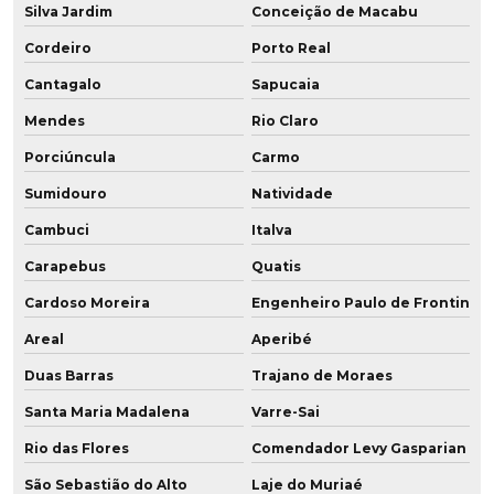
Silva Jardim
Conceição de Macabu
Fabricação de roda de grafeno para empilhadeira
Cordeiro
Porto Real
Fabricante de chapa de poliuretano
Cantagalo
Sapucaia
Fabricante de chapa de pu
Mendes
Rio Claro
Porciúncula
Carmo
Fabricante de perfil para mineração
Sumidouro
Natividade
Fabricante de placa de poliuretano
Cambuci
Italva
Fabricante de placa de pu
Carapebus
Quatis
Fabricante de polia em baixa dureza
Cardoso Moreira
Engenheiro Paulo de Frontin
Areal
Aperibé
Fabricante de polia em poliuretano
Duas Barras
Trajano de Moraes
Fabricante de poliuretano
Santa Maria Madalena
Varre-Sai
Fabricante de poliuretano aditivado
Rio das Flores
Comendador Levy Gasparian
Fabricante de poliuretano com grafeno
São Sebastião do Alto
Laje do Muriaé