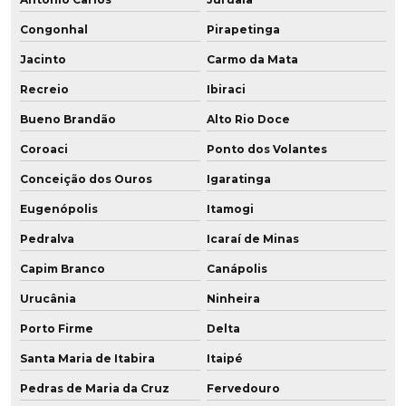
Congonhal
Pirapetinga
Jacinto
Carmo da Mata
Recreio
Ibiraci
Bueno Brandão
Alto Rio Doce
Coroaci
Ponto dos Volantes
Conceição dos Ouros
Igaratinga
Eugenópolis
Itamogi
Pedralva
Icaraí de Minas
Capim Branco
Canápolis
Urucânia
Ninheira
Porto Firme
Delta
Santa Maria de Itabira
Itaipé
Pedras de Maria da Cruz
Fervedouro