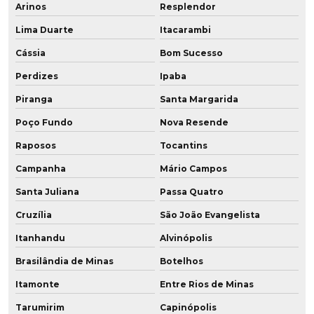
Arinos
Resplendor
Tubo poliuretano preço
Lima Duarte
Itacarambi
Tubo pu vedação
Cássia
Bom Sucesso
Tubo revestido poliuretano
Perdizes
Ipaba
Piranga
Santa Margarida
Tubos de aço revestidos em poliuretano
Poço Fundo
Nova Resende
Tubulação revestida em poliuretano
Raposos
Tocantins
Venda de chapa de poliuretano
Campanha
Mário Campos
Santa Juliana
Passa Quatro
Cruzília
São João Evangelista
Itanhandu
Alvinópolis
Brasilândia de Minas
Botelhos
Itamonte
Entre Rios de Minas
Tarumirim
Capinópolis