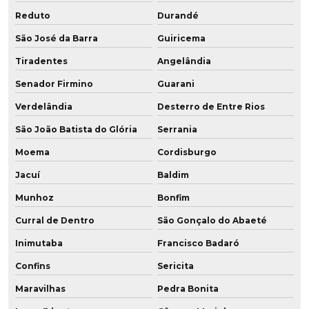
Reduto
Durandé
São José da Barra
Guiricema
Tiradentes
Angelândia
Senador Firmino
Guarani
Verdelândia
Desterro de Entre Rios
São João Batista do Glória
Serrania
Moema
Cordisburgo
Jacuí
Baldim
Munhoz
Bonfim
Curral de Dentro
São Gonçalo do Abaeté
Inimutaba
Francisco Badaró
Confins
Sericita
Maravilhas
Pedra Bonita