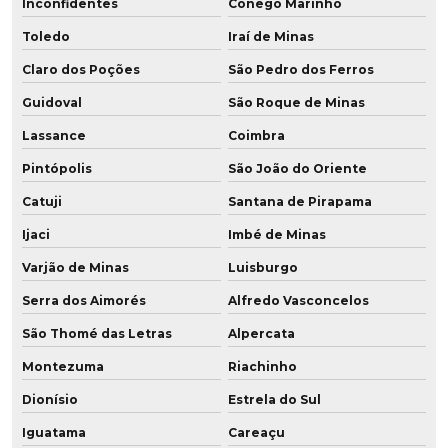
Inconfidentes
Cônego Marinho
Toledo
Iraí de Minas
Claro dos Poções
São Pedro dos Ferros
Guidoval
São Roque de Minas
Lassance
Coimbra
Pintópolis
São João do Oriente
Catuji
Santana de Pirapama
Ijaci
Imbé de Minas
Varjão de Minas
Luisburgo
Serra dos Aimorés
Alfredo Vasconcelos
São Thomé das Letras
Alpercata
Montezuma
Riachinho
Dionísio
Estrela do Sul
Iguatama
Careaçu