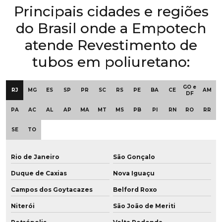
Principais cidades e regiões
Empresa de polia em poliuretano
do Brasil onde a Empotech
Empresa de poliuretano aditivado
atende Revestimento de
Empresa de poliuretano com grafeno
tubos em poliuretano:
Empresa de revestimento de polia
GO e
RJ
MG
ES
SP
PR
SC
RS
PE
BA
CE
AM
Empresa de revestimento de polia em pu
DF
PA
AC
AL
AP
MA
MT
MS
PB
PI
RN
RO
RR
Empresa revestimento de poliuretano
SE
TO
Empresa de roda de grafeno para empilhadeira
Empresa de roda vulkollan para frigoríficos
Rio de Janeiro
São Gonçalo
Duque de Caxias
Nova Iguaçu
Empresa de rodas em poliuretano
Campos dos Goytacazes
Belford Roxo
Empresa de roldana em poliuretano sob medida
Niterói
São João de Meriti
Empresa de roldana em pu baixa dureza