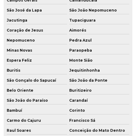
Campos Gerais
Camanducaia
Revestimento de rodas em poliuretano
São José da Lapa
São João Nepomuceno
Revestimento de rodas em pu
Jacutinga
Tupaciguara
Coração de Jesus
Aimorés
Revestimento de roldana
Nepomuceno
Pedra Azul
Revestimento rolos em poliuretano
Minas Novas
Paraopeba
Revestimento de tubos em poliuretano
Espera Feliz
Monte Sião
Roda para câmara fria
Buritis
Jequitinhonha
São Gonçalo do Sapucaí
São João da Ponte
Roda de grafeno para empilhadeira
Belo Oriente
Buritizeiro
Roda de grafeno para empilhadeira elétrica
São João do Paraíso
Carandaí
Roda em poliuretano para câmara fria
Bambuí
Corinto
Carmo do Cajuru
Francisco Sá
Roda em poliuretano para frigorífico
Raul Soares
Conceição do Mato Dentro
Roda vulkollan