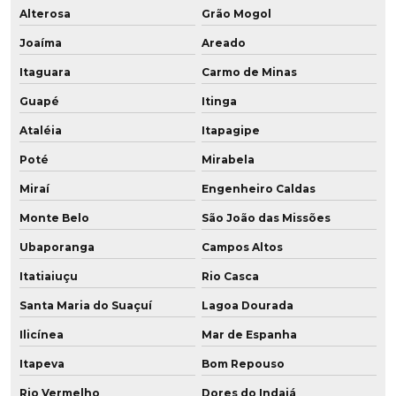
Alterosa
Grão Mogol
Joaíma
Areado
Itaguara
Carmo de Minas
Guapé
Itinga
Ataléia
Itapagipe
Poté
Mirabela
Miraí
Engenheiro Caldas
Monte Belo
São João das Missões
Ubaporanga
Campos Altos
Itatiaiuçu
Rio Casca
Santa Maria do Suaçuí
Lagoa Dourada
Ilicínea
Mar de Espanha
Itapeva
Bom Repouso
Rio Vermelho
Dores do Indaiá