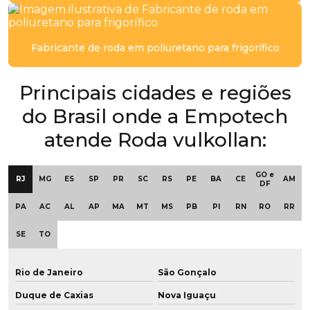
Empresa de placa de poliuretano
Empresa de placa de pu
Fabricante de roda em poliuretano para frigorífico
Empresa de polia em baixa dureza
Principais cidades e regiões
Empresa de polia em poliuretano
do Brasil onde a Empotech
Empresa de poliuretano aditivado
atende Roda vulkollan:
Empresa de poliuretano com grafeno
GO e
Empresa de revestimento de polia
RJ
MG
ES
SP
PR
SC
RS
PE
BA
CE
AM
DF
Empresa de revestimento de polia em pu
PA
AC
AL
AP
MA
MT
MS
PB
PI
RN
RO
RR
SE
TO
Empresa revestimento de poliuretano
Empresa de roda de grafeno para empilhadeira
Rio de Janeiro
São Gonçalo
Empresa de roda vulkollan para frigoríficos
Duque de Caxias
Nova Iguaçu