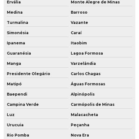
Ervália
Monte Alegre de Minas
Rodas de pu
Medina
Barroso
Turmalina
Vazante
Rodas revestidas em poliuretano
Simonésia
Caraí
Rodinhas de poliuretano
Ipanema
Itaobim
Rodízio de poliuretano
Guaranésia
Lagoa Formosa
Rodízio de poliuretano para andaime
Manga
Varzelândia
Presidente Olegário
Carlos Chagas
Rolamentos revestidos em poliuretano
Matipó
Águas Formosas
Roldana de poliuretano
Baependi
Alpinópolis
Roldana em pu baixa dureza
Campina Verde
Carmópolis de Minas
Roldanas de pu
Luz
Malacacheta
Urucuia
Peçanha
Roletes de poliuretano
Rio Pomba
Nova Era