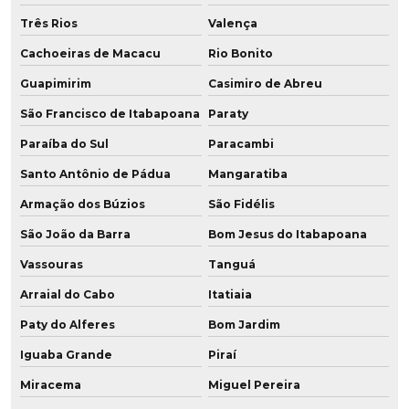
Três Rios
Valença
Fábrica de poliuretano com grafeno
Cachoeiras de Macacu
Rio Bonito
Fábrica de poliuretano no brasil
Guapimirim
Casimiro de Abreu
Fábrica de poliuretano em sp
São Francisco de Itabapoana
Paraty
Paraíba do Sul
Paracambi
Fábrica de roda de grafeno para empilhadeira
Santo Antônio de Pádua
Mangaratiba
Fabricação de chapa de poliuretano
Armação dos Búzios
São Fidélis
Fabricação de chapa de pu
São João da Barra
Bom Jesus do Itabapoana
Fabricação de peças em poliuretano
Vassouras
Tanguá
Arraial do Cabo
Itatiaia
Fabricação de peças em pu
Paty do Alferes
Bom Jardim
Fabricação de placa de poliuretano
Iguaba Grande
Piraí
Fabricação de placa de pu
Miracema
Miguel Pereira