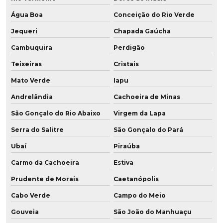
Água Boa
Conceição do Rio Verde
Jequeri
Chapada Gaúcha
Cambuquira
Perdigão
Teixeiras
Cristais
Mato Verde
Iapu
Andrelândia
Cachoeira de Minas
São Gonçalo do Rio Abaixo
Virgem da Lapa
Serra do Salitre
São Gonçalo do Pará
Ubaí
Piraúba
Carmo da Cachoeira
Estiva
Prudente de Morais
Caetanópolis
Cabo Verde
Campo do Meio
Gouveia
São João do Manhuaçu