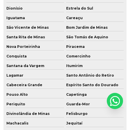
Dionísio
Estrela do Sul
Iguatama
Careaçu
São Vicente de Minas
Bom Jardim de Minas
Santa Rita de Minas
São Tomás de Aquino
Nova Porteirinha
Piracema
Conquista
Comercinho
Santana da Vargem
Itumirim
Lagamar
Santo Antônio do Retiro
Cabeceira Grande
Espírito Santo do Dourado
Pouso Alto
Capetinga
Periquito
Guarda-Mor
Divinolândia de Minas
Felisburgo
Machacalis
Jequitaí