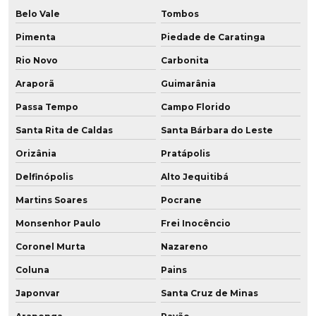
Belo Vale
Tombos
Pimenta
Piedade de Caratinga
Rio Novo
Carbonita
Araporã
Guimarânia
Passa Tempo
Campo Florido
Santa Rita de Caldas
Santa Bárbara do Leste
Orizânia
Pratápolis
Delfinópolis
Alto Jequitibá
Martins Soares
Pocrane
Monsenhor Paulo
Frei Inocêncio
Coronel Murta
Nazareno
Coluna
Pains
Japonvar
Santa Cruz de Minas