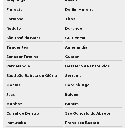
Araponga
Pavão
Florestal
Delfim Moreira
Formoso
Tiros
Reduto
Durandé
São José da Barra
Guiricema
Tiradentes
Angelândia
Senador Firmino
Guarani
Verdelândia
Desterro de Entre Rios
São João Batista do Glória
Serrania
Moema
Cordisburgo
Jacuí
Baldim
Munhoz
Bonfim
Curral de Dentro
São Gonçalo do Abaeté
Inimutaba
Francisco Badaró