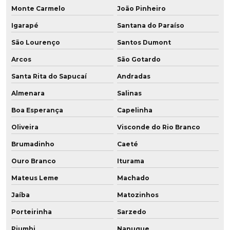
Monte Carmelo
João Pinheiro
Placa de poliuretano 5mm
Igarapé
Santana do Paraíso
Placa de poliuretano onde comprar
São Lourenço
Santos Dumont
Placa de pu
Arcos
São Gotardo
Placa de pu onde comprar
Santa Rita do Sapucaí
Andradas
Almenara
Salinas
Placas de poliuretano preço
Boa Esperança
Capelinha
Polia em baixa dureza
Oliveira
Visconde do Rio Branco
Polia em poliuretano
Brumadinho
Caeté
Poliuretano aditivado
Ouro Branco
Iturama
Mateus Leme
Machado
Poliuretano aditivado com grafeno
Jaíba
Matozinhos
Poliuretano de alta performance
Porteirinha
Sarzedo
Poliuretano com grafeno
Piumhi
Nanuque