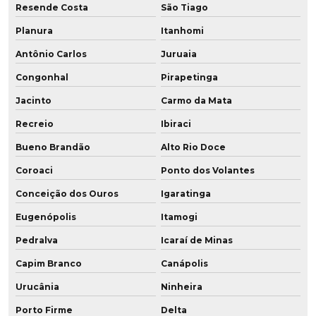
Resende Costa
São Tiago
Planura
Itanhomi
Antônio Carlos
Juruaia
Congonhal
Pirapetinga
Jacinto
Carmo da Mata
Recreio
Ibiraci
Bueno Brandão
Alto Rio Doce
Coroaci
Ponto dos Volantes
Conceição dos Ouros
Igaratinga
Eugenópolis
Itamogi
Pedralva
Icaraí de Minas
Capim Branco
Canápolis
Urucânia
Ninheira
Porto Firme
Delta