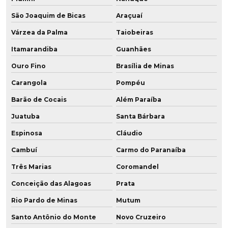
São Joaquim de Bicas
Araçuaí
Poliuretano resistente a altas temperaturas
Várzea da Palma
Taiobeiras
Pu amortecedor
Itamarandiba
Guanhães
Raspador em pu
Ouro Fino
Brasília de Minas
Recondicionamento de peças
Carangola
Pompéu
Barão de Cocais
Além Paraíba
Recondicionamento de rodas
Juatuba
Santa Bárbara
Revestimento de cilindros em pu
Espinosa
Cláudio
Revestimento de polia
Cambuí
Carmo do Paranaíba
Revestimento de polia em pu
Três Marias
Coromandel
Conceição das Alagoas
Prata
Revestimento poliuretano
Rio Pardo de Minas
Mutum
Revestimento de poliuretano em tubos
Santo Antônio do Monte
Novo Cruzeiro