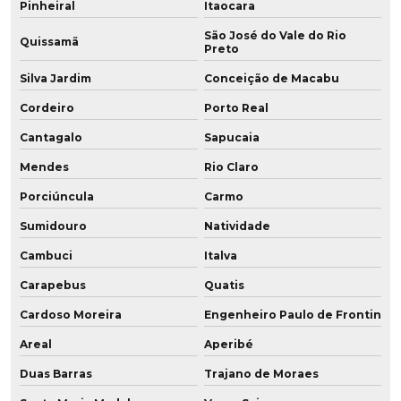
Fabricação de poliuretano
Pinheiral
Itaocara
São José do Vale do Rio
Fabricação de poliuretano aditivado
Quissamã
Preto
Silva Jardim
Conceição de Macabu
Fabricação de poliuretano com grafeno
Cordeiro
Porto Real
Fabricação de roda de grafeno para empilhadeira
Cantagalo
Sapucaia
Fabricante de chapa de poliuretano
Mendes
Rio Claro
Fabricante de chapa de pu
Porciúncula
Carmo
Sumidouro
Natividade
Fabricante de perfil para mineração
Cambuci
Italva
Fabricante de placa de poliuretano
Carapebus
Quatis
Fabricante de placa de pu
Cardoso Moreira
Engenheiro Paulo de Frontin
Fabricante de polia em baixa dureza
Areal
Aperibé
Duas Barras
Trajano de Moraes
Fabricante de polia em poliuretano