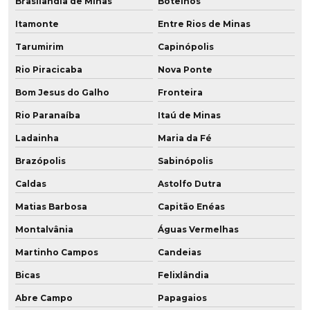
Brasilândia de Minas
Botelhos
Itamonte
Entre Rios de Minas
Tarumirim
Capinópolis
Rio Piracicaba
Nova Ponte
Bom Jesus do Galho
Fronteira
Rio Paranaíba
Itaú de Minas
Ladainha
Maria da Fé
Brazópolis
Sabinópolis
Caldas
Astolfo Dutra
Matias Barbosa
Capitão Enéas
Montalvânia
Águas Vermelhas
Martinho Campos
Candeias
Bicas
Felixlândia
Abre Campo
Papagaios