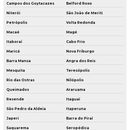
Campos dos Goytacazes
Belford Roxo
Empresa de rodas em poliuretano
Niterói
São João de Meriti
Empresa de roldana em poliuretano sob medida
Petrópolis
Volta Redonda
Empresa de roldana em pu baixa dureza
Macaé
Magé
Itaboraí
Cabo Frio
Empresas de poliuretano
Maricá
Nova Friburgo
Fábrica de buchas de poliuretano
Barra Mansa
Angra dos Reis
Fábrica de chapa de pu
Mesquita
Teresópolis
Fábrica de chapas de poliuretano
Rio das Ostras
Nilópolis
Queimados
Araruama
Fábrica placa poliuretano
Resende
Itaguaí
Fábrica de placa de pu
São Pedro da Aldeia
Itaperuna
Fábrica de poliuretano
Japeri
Barra do Piraí
Fábrica de poliuretano aditivado
Saquarema
Seropédica