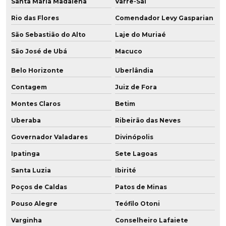
Santa Maria Madalena
Varre-Sai
Fabricante de poliuretano
Rio das Flores
Comendador Levy Gasparian
Fabricante de poliuretano aditivado
São Sebastião do Alto
Laje do Muriaé
São José de Ubá
Macuco
Fabricante de poliuretano com grafeno
Belo Horizonte
Uberlândia
Fabricante de pu
Contagem
Juiz de Fora
Fabricante de roda de grafeno para empilhadeira
Montes Claros
Betim
Fabricante de roda em poliuretano para frigorífico
Uberaba
Ribeirão das Neves
Fabricante de roda vulkollan
Governador Valadares
Divinópolis
Ipatinga
Sete Lagoas
Fabricante de roda vulkollan para câmara fria
Santa Luzia
Ibirité
Fabricante de rodízios de poliuretano
Poços de Caldas
Patos de Minas
Fabricantes de peças em poliuretano
Pouso Alegre
Teófilo Otoni
Varginha
Conselheiro Lafaiete
Fabricantes de rodas em poliuretano