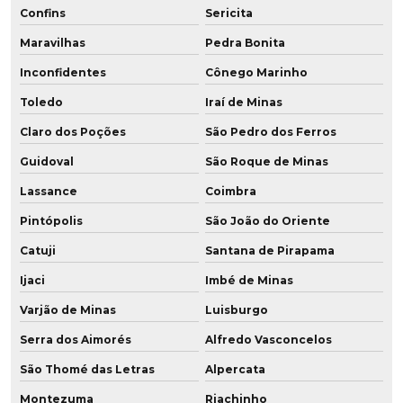
Confins
Sericita
Maravilhas
Pedra Bonita
Inconfidentes
Cônego Marinho
Toledo
Iraí de Minas
Claro dos Poções
São Pedro dos Ferros
Guidoval
São Roque de Minas
Lassance
Coimbra
Pintópolis
São João do Oriente
Catuji
Santana de Pirapama
Ijaci
Imbé de Minas
Varjão de Minas
Luisburgo
Serra dos Aimorés
Alfredo Vasconcelos
São Thomé das Letras
Alpercata
Montezuma
Riachinho