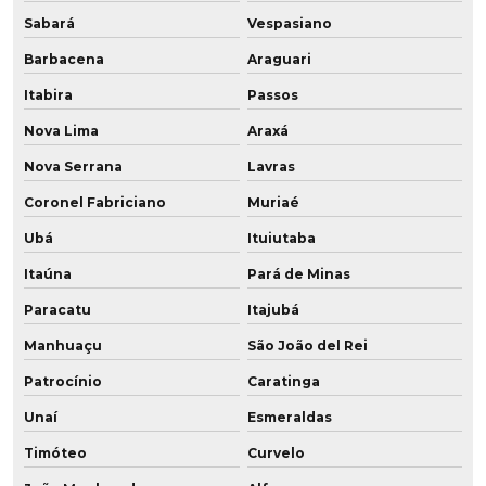
Sabará
Vespasiano
Fornecedor de peças de poliuretano
Barbacena
Araguari
Fornecedor de placa de poliuretano
Itabira
Passos
Fornecedor de poliuretano
Nova Lima
Araxá
Nova Serrana
Lavras
Fornecedor de poliuretano em sp
Coronel Fabriciano
Muriaé
Fornecedor de pu
Ubá
Ituiutaba
Fornecedor de roldana em pu
Itaúna
Pará de Minas
Fornecedor de roldana em pu baixa dureza
Paracatu
Itajubá
Manhuaçu
São João del Rei
Indústria de poliuretano
Patrocínio
Caratinga
Onde comprar buchas de poliuretano
Unaí
Esmeraldas
Onde comprar chapas de poliuretano
Timóteo
Curvelo