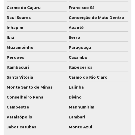
Roda em poliuretano para câmara fria
Carmo do Cajuru
Francisco Sá
Raul Soares
Conceição do Mato Dentro
Roda em poliuretano para frigorífico
Inhapim
Abaeté
Roda vulkollan
Ibiá
Serro
Rodas para empilhadeiras
Muzambinho
Paraguaçu
Rodas para empilhadeiras elétricas
Perdões
Caxambu
Itambacuri
Itapecerica
Rodas para empilhadeiras fabricante
Santa Vitória
Carmo do Rio Claro
Rodas para paleteira pu
Monte Santo de Minas
Lajinha
Rodas de poliuretano
Conselheiro Pena
Divino
Rodas de poliuretano para empilhadeiras
Campestre
Manhumirim
Paraisópolis
Lambari
Rodas de poliuretano fabricantes
Jaboticatubas
Monte Azul
Rodas de poliuretano para paleteiras