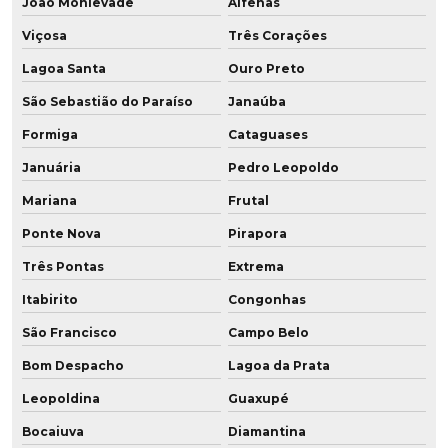
João Monlevade
Alfenas
Peças automotivas em poliuretano
Viçosa
Três Corações
Peças especiais em poliuretano
Lagoa Santa
Ouro Preto
Peças em poliuretano
São Sebastião do Paraíso
Janaúba
Peças em poliuretano expandido
Formiga
Cataguases
Januária
Pedro Leopoldo
Peças em pu
Mariana
Frutal
Peças em resina de poliuretano
Ponte Nova
Pirapora
Peças técnicas em poliuretano
Três Pontas
Extrema
Peças técnicas em pu
Itabirito
Congonhas
São Francisco
Campo Belo
Peças usinadas em pu
Bom Despacho
Lagoa da Prata
Perfil para mineração
Leopoldina
Guaxupé
Placa de poliuretano
Bocaiuva
Diamantina