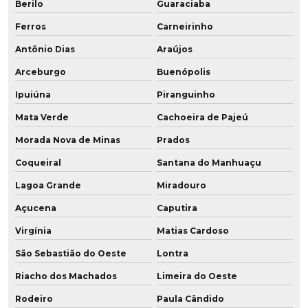
Berilo
Guaraciaba
Ferros
Carneirinho
Antônio Dias
Araújos
Arceburgo
Buenópolis
Ipuiúna
Piranguinho
Mata Verde
Cachoeira de Pajeú
Morada Nova de Minas
Prados
Coqueiral
Santana do Manhuaçu
Lagoa Grande
Miradouro
Açucena
Caputira
Virgínia
Matias Cardoso
São Sebastião do Oeste
Lontra
Riacho dos Machados
Limeira do Oeste
Rodeiro
Paula Cândido