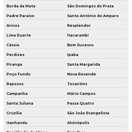
Soluções em poliuretano
Borda da Mata
São Domingos do Prata
Tubo flexível poliuretano
Padre Paraíso
Santo Antônio do Amparo
Arinos
Resplendor
Tubo de poliuretano
Lima Duarte
Itacarambi
Tubo poliuretano preço
Cássia
Bom Sucesso
Tubo pu vedação
Perdizes
Ipaba
Tubo revestido poliuretano
Piranga
Santa Margarida
Poço Fundo
Nova Resende
Tubos de aço revestidos em poliuretano
Raposos
Tocantins
Tubulação revestida em poliuretano
Campanha
Mário Campos
Venda de chapa de poliuretano
Santa Juliana
Passa Quatro
Cruzília
São João Evangelista
Itanhandu
Alvinópolis