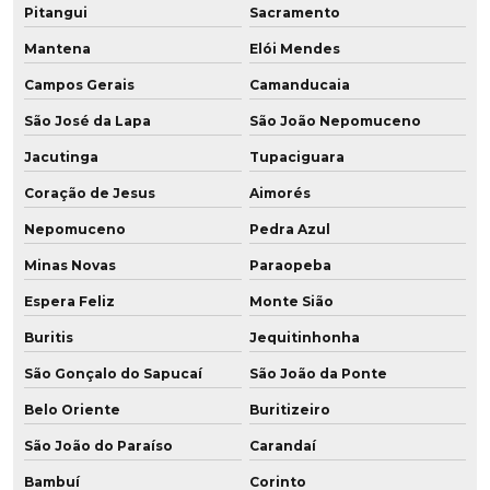
Revestimento em pu
Pitangui
Sacramento
Mantena
Elói Mendes
Revestimento em pu para rodas
Campos Gerais
Camanducaia
Revestimento de rodas para empilhadeiras
São José da Lapa
São João Nepomuceno
Revestimento de rodas em poliuretano
Jacutinga
Tupaciguara
Revestimento de rodas em pu
Coração de Jesus
Aimorés
Nepomuceno
Pedra Azul
Revestimento de roldana
Minas Novas
Paraopeba
Revestimento rolos em poliuretano
Espera Feliz
Monte Sião
Revestimento de tubos em poliuretano
Buritis
Jequitinhonha
Roda para câmara fria
São Gonçalo do Sapucaí
São João da Ponte
Belo Oriente
Buritizeiro
Roda de grafeno para empilhadeira
São João do Paraíso
Carandaí
Roda de grafeno para empilhadeira elétrica
Bambuí
Corinto