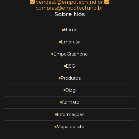
vendas5@empotech.ind.br
compras@empotech.ind.br
Sobre Nós
Home
Empresa
EmpoGraphene
ESG
Produtos
Blog
Contato
Informações
Mapa do site