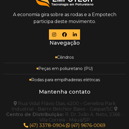
A economia gira sobre as rodas e a Empotech
participa deste movimento.
Navegação
Cilindros
Peças em poliuretano (PU)
Rodas para empilhadeiras elétricas
Mantenha contato
Rua Vidal Flávio Dias, 4200 – Genebra Park
Industrial - Bairro Belchior Baixo - Gaspar/SC
Centro de Distribuição:
R. Dr. João A. Neto, 2366 -
Vila Correia - Mauá/SP
(47) 3378-0904
(47) 9676-0069