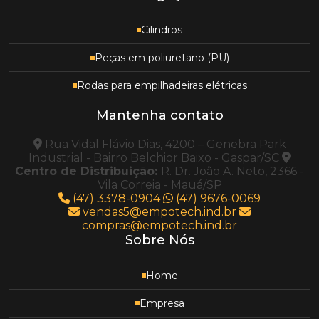
Cilindros
Peças em poliuretano (PU)
Rodas para empilhadeiras elétricas
Mantenha contato
Rua Vidal Flávio Dias, 4200 – Genebra Park
Industrial - Bairro Belchior Baixo - Gaspar/SC
Centro de Distribuição:
R. Dr. João A. Neto, 2366 -
Vila Correia - Mauá/SP
(47) 3378-0904
(47) 9676-0069
vendas5@empotech.ind.br
compras@empotech.ind.br
Sobre Nós
Home
Empresa