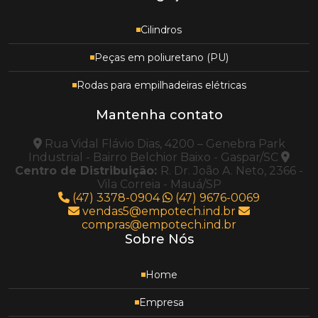
Cilindros
Peças em poliuretano (PU)
Rodas para empilhadeiras elétricas
Mantenha contato
Rua Vidal Flávio Dias, 4200 – Genebra Park
Industrial - Bairro Belchior Baixo - Gaspar/SC
Centro de Distribuição:
R. Dr. João A. Neto, 2366 -
Vila Correia - Mauá/SP
(47) 3378-0904
(47) 9676-0069
vendas5@empotech.ind.br
compras@empotech.ind.br
Sobre Nós
Home
Empresa