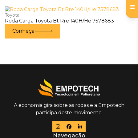
Toyota
Roda Carga Toyota Bt Rre 140H/He 7578683
Conheça
A economia gira sobre as rodas e a Empotech
participa deste movimento.
Navegação